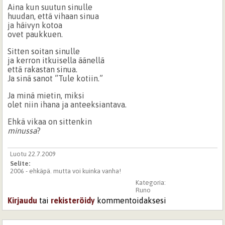
Aina kun suutun sinulle
huudan, että vihaan sinua
ja häivyn kotoa
ovet paukkuen.
Sitten soitan sinulle
ja kerron itkuisella äänellä
että rakastan sinua.
Ja sinä sanot ”Tule kotiin.”
Ja minä mietin, miksi
olet niin ihana ja anteeksiantava.
Ehkä vikaa on sittenkin
minussa
?
Luotu 22.7.2009
Selite:
2006 - ehkäpä. mutta voi kuinka vanha!
Kategoria:
Runo
Kirjaudu
tai
rekisteröidy
kommentoidaksesi