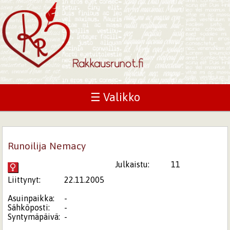
☰ Valikko
Runoilija Nemacy
Julkaistu:
11
Liittynyt:
22.11.2005
Asuinpaikka:
-
Sähköposti:
-
Syntymäpäivä:
-