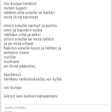
Voi kunpa tietäisit
miten lujasti
tahdon olla sinulle se kaikki
mitä ikinä tarvitset
olisin sinulle neitsyt ja portto
onni ja kaunein tuska
rakkaus viha ja seksi
olisin sinulle se mitä tahdot
ja se mitä vihaat
hakisin sinulle kuun ja tähdet ja
antaisin itseni
ristille
vuoksesi
en ikinä päästäisi,
täyttäisin
henkesi tarkoituksella, voi kyllä.
voi kunpa
lukisit sen kaiken katseestani.
Luotu 2.4.2011