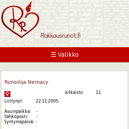
☰ Valikko
Runoilija Nemacy
Julkaistu:
11
Liittynyt:
22.11.2005
Asuinpaikka:
-
Sähköposti:
-
Syntymäpäivä:
-