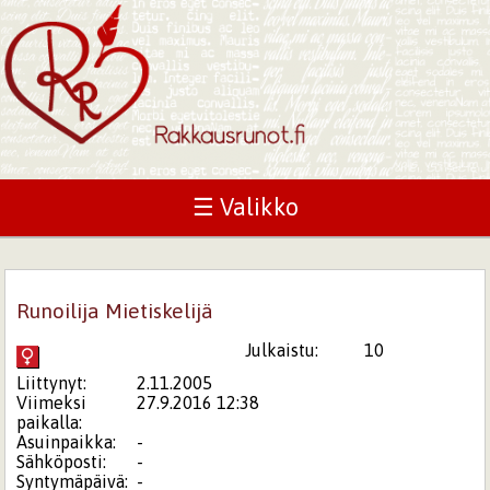
☰ Valikko
Runoilija Mietiskelijä
Julkaistu:
10
Liittynyt:
2.11.2005
Viimeksi
27.9.2016 12:38
paikalla:
Asuinpaikka:
-
Sähköposti:
-
Syntymäpäivä:
-