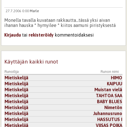
27.7.2006 0:00
Marle
Monella tavalla kuvataan rakkautta...tässä yksi aivan
ihanan hauska * hymyilee * kiitos aamuni piristyksestä
Kirjaudu
tai
rekisteröidy
kommentoidaksesi
Käyttäjän kaikki runot
Runoilija
Runon nimi
Mietiskelijä
HIMO
Mietiskelijä
KAIPUU
Mietiskelijä
Muistan vielä
Mietiskelijä
TAHTOA SAA
Mietiskelijä
BABY BLUES
Mietiskelijä
Nimetön
Mietiskelijä
Juhannusruno
Mietiskelijä
HASSUTUS I
Mietiskelijä
VIISAS POIKA