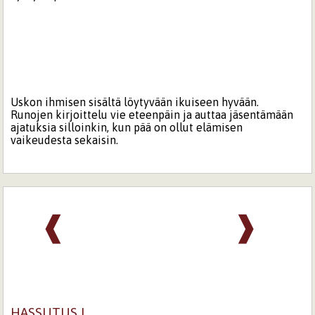
Uskon ihmisen sisältä löytyvään ikuiseen hyvään.
Runojen kirjoittelu vie eteenpäin ja auttaa jäsentämään
ajatuksia silloinkin, kun pää on ollut elämisen
vaikeudesta sekaisin.
❰
❱
HASSUTUS I