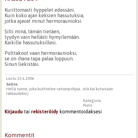
Kurittomasti hyppelet edessäni.
Kuin koko ajan keksien hassutuksia,
jotka ajavat minut hermoraunioksi.
Silti minä, tämän tietäen,
tyydyn vain hellästi hymyilemään.
Kaikille hassutuksillesi.
Polttakoot vaan hermoraunioksi,
se on ihana tapa palaa loppuun.
Sinun liekistäsi.
Luotu 15.6.2006
Selite:
Hellä tunne, joka kutittelee vatsanpohjaa...sitä kai kutsutaan
rakkaudeksi;)
Kategoria:
Runo
Kirjaudu
tai
rekisteröidy
kommentoidaksesi
Kommentit