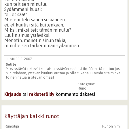
kun teit sen minulle.
Sydämmeni huusi;
"ei, et saa!"
Mieleni teki sanoa se ääneen,
ei, et kuulisi sitä kuitenkaan.
Miksi, miksi teit tämän minulle?
Luulin sinua ystäväksi.
Menetin, menetin sinun takia,
minulle sen tärkeimmän sydämmen.
Luotu 11.1.2007
Selite:
Miksi ystävät tekevät sellaista, ystävän kuuluisi tietää miltä tuntuu jos
niin tehdään, ystävän kuuluisi auttaa ja olla tukena. Ei viedä sitä minkä
toinen haluaisi olevan omaa!
Kategoria:
Runo
Kirjaudu
tai
rekisteröidy
kommentoidaksesi
Käyttäjän kaikki runot
Runoilija
Runon nimi