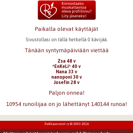
Paikalla olevat käyttäjät
Sivustollasi on tällä hetkellä 0 kävijää.
Tänään syntymäpäiviään viettää
Zsa 48 v
^EnKeLi^ 40 v
Nana 33 v
nanoponi 30 v
Josefín 28 v
Paljon onnea!
10954 runoilijaa on jo lähettänyt 140144 runoa!
Rakkausrunot ry © 2003-2026