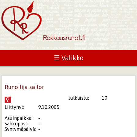
☰ Valikko
Runoilija sailor
Julkaistu:
10
Liittynyt:
9.10.2005
Asuinpaikka:
-
Sähköposti:
-
Syntymäpäivä:
-