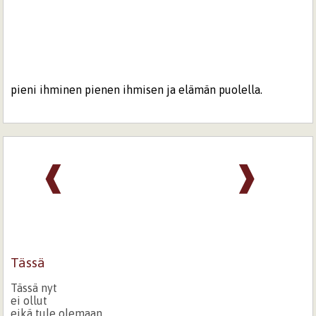
pieni ihminen pienen ihmisen ja elämän puolella.
❰
❱
Tässä
Tässä nyt
ei ollut
eikä tule olemaan