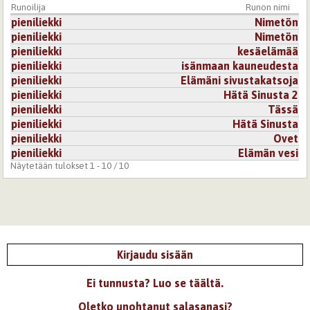
Runoilija
Runon nimi
pieniliekki
Nimetön
pieniliekki
Nimetön
pieniliekki
kesäelämää
pieniliekki
isänmaan kauneudesta
pieniliekki
Elämäni sivustakatsoja
pieniliekki
Hätä Sinusta 2
pieniliekki
Tässä
pieniliekki
Hätä Sinusta
pieniliekki
Ovet
pieniliekki
Elämän vesi
Näytetään tulokset 1 - 10 / 10
Kirjaudu sisään
Ei tunnusta? Luo se täältä.
Oletko unohtanut salasanasi?