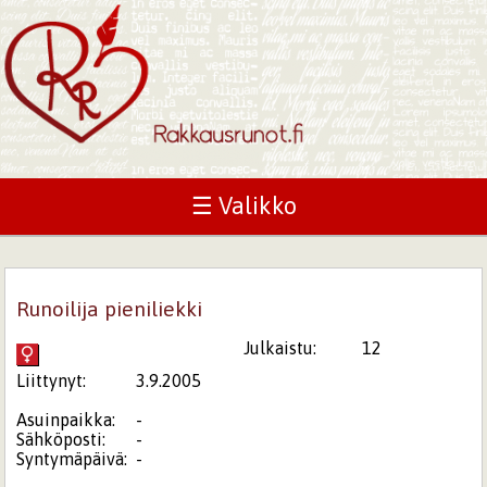
☰ Valikko
Runoilija pieniliekki
Julkaistu:
12
Liittynyt:
3.9.2005
Asuinpaikka:
-
Sähköposti:
-
Syntymäpäivä:
-