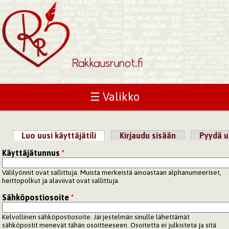
☰ Valikko
Luo uusi käyttäjätili
(aktiivinen välilehti)
Kirjaudu sisään
Pyydä u
Ensisijaiset välilehdet
Käyttäjätunnus
*
Välilyönnit ovat sallittuja. Muista merkeistä ainoastaan alphanumeeriset,
heittopolkut ja alaviivat ovat sallittuja.
Sähköpostiosoite
*
Kelvollinen sähköpostiosoite. Järjestelmän sinulle lähettämät
sähköpostit menevät tähän osoitteeseen. Osoitetta ei julkisteta ja sitä