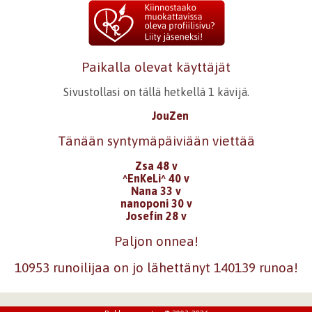
Paikalla olevat käyttäjät
Sivustollasi on tällä hetkellä 1 kävijä.
JouZen
Tänään syntymäpäiviään viettää
Zsa 48 v
^EnKeLi^ 40 v
Nana 33 v
nanoponi 30 v
Josefín 28 v
Paljon onnea!
10953 runoilijaa on jo lähettänyt 140139 runoa!