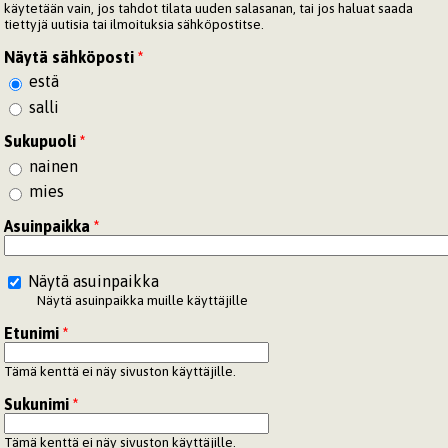
käytetään vain, jos tahdot tilata uuden salasanan, tai jos haluat saada
tiettyjä uutisia tai ilmoituksia sähköpostitse.
Näytä sähköposti
*
estä
salli
Sukupuoli
*
nainen
mies
Asuinpaikka
*
Näytä asuinpaikka
Näytä asuinpaikka muille käyttäjille
Etunimi
*
Tämä kenttä ei näy sivuston käyttäjille.
Sukunimi
*
Tämä kenttä ei näy sivuston käyttäjille.