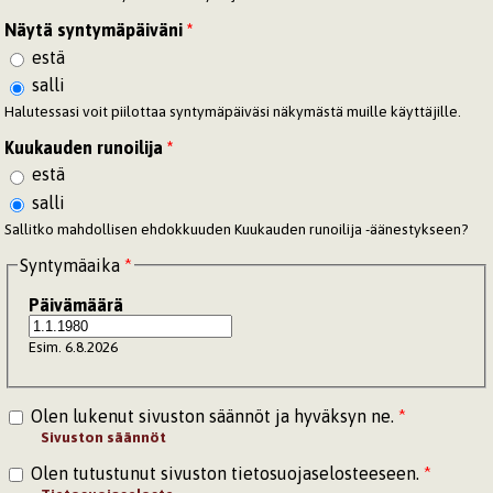
Näytä syntymäpäiväni
*
estä
salli
Halutessasi voit piilottaa syntymäpäiväsi näkymästä muille käyttäjille.
Kuukauden runoilija
*
estä
salli
Sallitko mahdollisen ehdokkuuden Kuukauden runoilija -äänestykseen?
Syntymäaika
*
Päivämäärä
Esim. 6.8.2026
Olen lukenut sivuston säännöt ja hyväksyn ne.
*
Sivuston säännöt
Olen tutustunut sivuston tietosuojaselosteeseen.
*