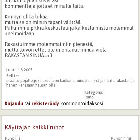
Siltikin löydän kuvistasi
kommentteja joita et minulle laita.
Kiinnyn ehkä liikaa,
mutta se on minun tapani välittää.
Puhuimme pitkiä keskusteluja kaikesta mistä molemmat
unelmoidaan.
Rakastuimme molemmat niin pienestä,
mutta toivon ettet ole unohtanut minua vielä.
RAKASTAN SINUA...<3
Luotu 6.8.2005
Selite:
eräälle pojalle,joka asuu liian kaukana minusta.. :/<3 ja häntä rakastan ja
hänen kanssaan haluan olla..
Kategoria:
Runo
Kirjaudu
tai
rekisteröidy
kommentoidaksesi
Käyttäjän kaikki runot
Runoilija
Runon nimi