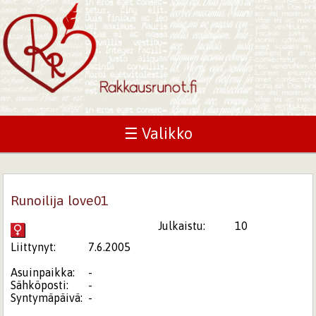
☰ Valikko
Runoilija love01
Julkaistu:
10
Liittynyt:
7.6.2005
Asuinpaikka:
-
Sähköposti:
-
Syntymäpäivä:
-