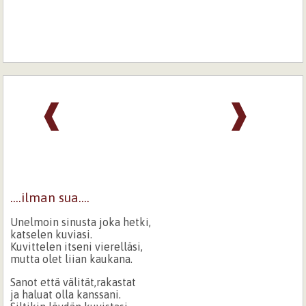
❰
❱
....ilman sua....
Unelmoin sinusta joka hetki,
katselen kuviasi.
Kuvittelen itseni vierelläsi,
mutta olet liian kaukana.
Sanot että välität,rakastat
ja haluat olla kanssani.