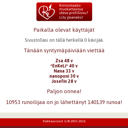
Paikalla olevat käyttäjät
Sivustollasi on tällä hetkellä 0 kävijää.
Tänään syntymäpäiviään viettää
Zsa 48 v
^EnKeLi^ 40 v
Nana 33 v
nanoponi 30 v
Josefín 28 v
Paljon onnea!
10953 runoilijaa on jo lähettänyt 140139 runoa!
Rakkausrunot ry © 2003-2026