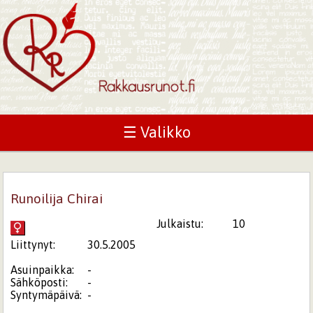
☰ Valikko
Runoilija Chirai
Julkaistu:
10
Liittynyt:
30.5.2005
Asuinpaikka:
-
Sähköposti:
-
Syntymäpäivä:
-