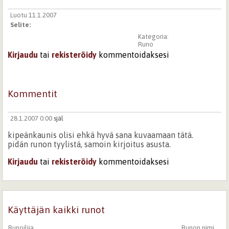
Luotu 11.1.2007
Selite:
Kategoria:
Runo
Kirjaudu
tai
rekisteröidy
kommentoidaksesi
Kommentit
28.1.2007 0:00
själ
kipeänkaunis olisi ehkä hyvä sana kuvaamaan tätä.
pidän runon tyylistä, samoin kirjoitus asusta.
Kirjaudu
tai
rekisteröidy
kommentoidaksesi
Käyttäjän kaikki runot
Runoilija
Runon nimi