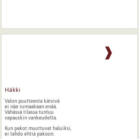
❱
Häkki
Valon puutteesta kärsivä
ei näe rumaakaan enää.
Vähässä tilassa tuntuu
vapauskin vankeudelta.
Kun pakot muuttuvat haluiksi,
ei tahdo ehtiä pakoon.