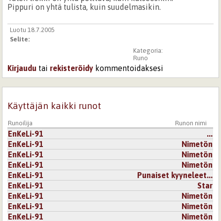
Pippuri on yhtä tulista, kuin suudelmasikin.
Luotu 18.7.2005
Selite:
Kategoria:
Runo
Kirjaudu
tai
rekisteröidy
kommentoidaksesi
Käyttäjän kaikki runot
Runoilija
Runon nimi
EnKeLi-91
...
EnKeLi-91
Nimetön
EnKeLi-91
Nimetön
EnKeLi-91
Nimetön
EnKeLi-91
Punaiset kyyneleet...
EnKeLi-91
Star
EnKeLi-91
Nimetön
EnKeLi-91
Nimetön
EnKeLi-91
Nimetön