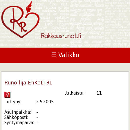
☰ Valikko
Runoilija EnKeLi-91
Julkaistu:
11
Liittynyt:
2.5.2005
Asuinpaikka:
-
Sähköposti:
-
Syntymäpäivä:
-