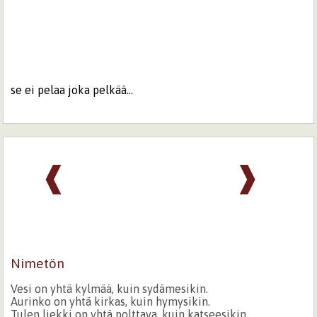
se ei pelaa joka pelkää...
❰
❱
Nimetön
Vesi on yhtä kylmää, kuin sydämesikin.
Aurinko on yhtä kirkas, kuin hymysikin.
Tulen liekki on yhtä polttava, kuin katseesikin.