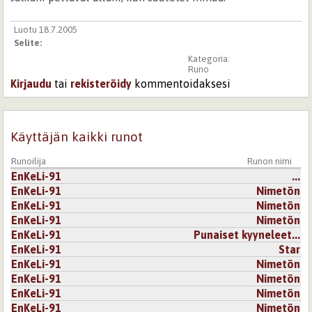
Luotu 18.7.2005
Selite:
Kategoria:
Runo
Kirjaudu
tai
rekisteröidy
kommentoidaksesi
Käyttäjän kaikki runot
Runoilija
Runon nimi
EnKeLi-91
...
EnKeLi-91
Nimetön
EnKeLi-91
Nimetön
EnKeLi-91
Nimetön
EnKeLi-91
Punaiset kyyneleet...
EnKeLi-91
Star
EnKeLi-91
Nimetön
EnKeLi-91
Nimetön
EnKeLi-91
Nimetön
EnKeLi-91
Nimetön