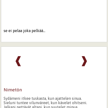
se ei pelaa joka pelkää...
❰
❱
Nimetön
Sydämeni itkee tuskasta, kun ajattelen sinua.
Sieluni tuntee vilunväreet, kun kävelet ohitseni.
Jalkani pettävät altani, kun suutelet minua.