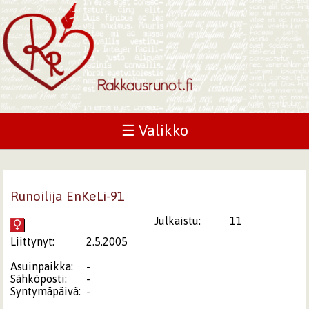
☰ Valikko
Runoilija EnKeLi-91
Julkaistu:
11
Liittynyt:
2.5.2005
Asuinpaikka:
-
Sähköposti:
-
Syntymäpäivä:
-