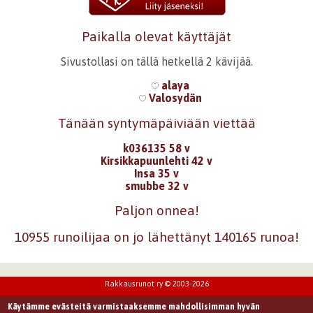
Paikalla olevat käyttäjät
Sivustollasi on tällä hetkellä 2 kävijää.
alaya
Valosydän
Tänään syntymäpäiviään viettää
k036135 58 v
Kirsikkapuunlehti 42 v
Insa 35 v
smubbe 32 v
Paljon onnea!
10955 runoilijaa on jo lähettänyt 140165 runoa!
Rakkausrunot ry © 2003-2026
Käytämme evästeitä varmistaaksemme mahdollisimman hyvän