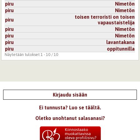
piru
Nimetön
piru
Nimetön
toisen terroristi on toisen
piru
vapaustaistelija
piru
Nimetön
piru
Nimetön
piru
lavantakana
piru
oppitunnilla
Näytetään tulokset 1 - 10 / 10
Kirjaudu sisään
Ei tunnusta? Luo se täältä.
Oletko unohtanut salasanasi?