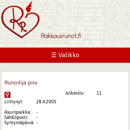
☰ Valikko
Runoilija piru
Julkaistu:
11
Liittynyt:
28.4.2005
Asuinpaikka:
-
Sähköposti:
-
Syntymäpäivä:
-