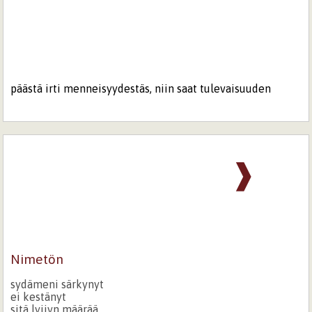
päästä irti menneisyydestäs, niin saat tulevaisuuden
❱
Nimetön
sydämeni särkynyt
ei kestänyt
sitä lyijyn määrää