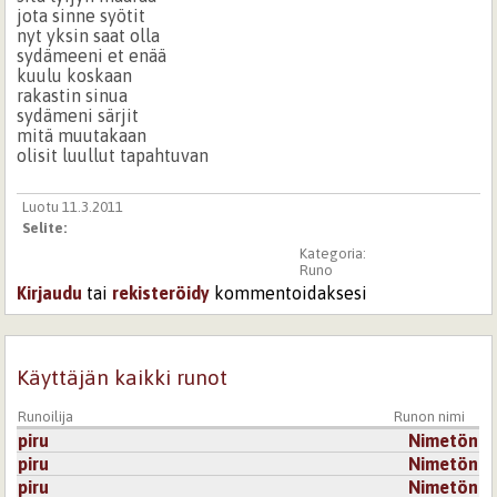
jota sinne syötit
nyt yksin saat olla
sydämeeni et enää
kuulu koskaan
rakastin sinua
sydämeni särjit
mitä muutakaan
olisit luullut tapahtuvan
Luotu 11.3.2011
Selite:
Kategoria:
Runo
Kirjaudu
tai
rekisteröidy
kommentoidaksesi
Käyttäjän kaikki runot
Runoilija
Runon nimi
piru
Nimetön
piru
Nimetön
piru
Nimetön