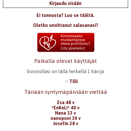
Kirjaudu sisään
Ei tunnusta? Luo se täältä.
Oletko unohtanut salasanasi?
Paikalla olevat käyttäjät
Sivustollasi on tällä hetkellä 1 kävijä.
Tilli
Tänään syntymäpäiviään viettää
Zsa 48 v
^EnKeLi^ 40 v
Nana 33 v
nanoponi 30 v
Josefín 28 v