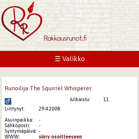
☰ Valikko
Runoilija The Squirrel Whisperer
Julkaistu:
11
Liittynyt:
29.4.2008
Asuinpaikka:
-
Sähköposti:
-
Syntymäpäivä:
-
WWW:
siirry osoitteeseen