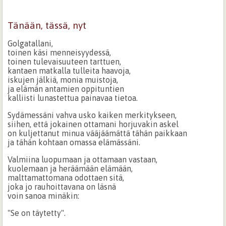
Tänään, tässä, nyt
Golgatallani,
toinen käsi menneisyydessä,
toinen tulevaisuuteen tarttuen,
kantaen matkalla tulleita haavoja,
iskujen jälkiä, monia muistoja,
ja elämän antamien oppituntien
kalliisti lunastettua painavaa tietoa.
Sydämessäni vahva usko kaiken merkitykseen,
siihen, että jokainen ottamani horjuvakin askel
on kuljettanut minua vääjäämättä tähän paikkaan
ja tähän kohtaan omassa elämässäni.
Valmiina luopumaan ja ottamaan vastaan,
kuolemaan ja heräämään elämään,
malttamattomana odottaen sitä,
joka jo rauhoittavana on läsnä
voin sanoa minäkin:
"Se on täytetty".