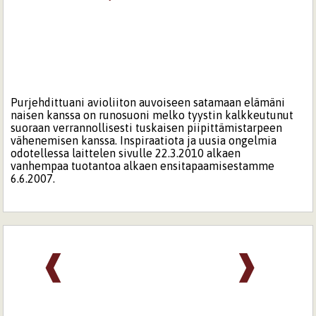
Purjehdittuani avioliiton auvoiseen satamaan elämäni
naisen kanssa on runosuoni melko tyystin kalkkeutunut
suoraan verrannollisesti tuskaisen piipittämistarpeen
vähenemisen kanssa. Inspiraatiota ja uusia ongelmia
odotellessa laittelen sivulle 22.3.2010 alkaen
vanhempaa tuotantoa alkaen ensitapaamisestamme
6.6.2007.
❰
❱