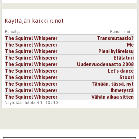
Käyttäjän kaikki runot
Runoilija
Runon nimi
The Squirrel Whisperer
Transmutaatio?
The Squirrel Whisperer
Me
The Squirrel Whisperer
Pieni kyläreissu
The Squirrel Whisperer
Etälaturi
The Squirrel Whisperer
Uudenvuodenaatto 2008
The Squirrel Whisperer
Let´s dance
The Squirrel Whisperer
Stoori
The Squirrel Whisperer
Tänään, tässä, nyt
The Squirrel Whisperer
Ihmetystä
The Squirrel Whisperer
Vähän aikaa sitten
Näytetään tulokset 1 - 10 / 10