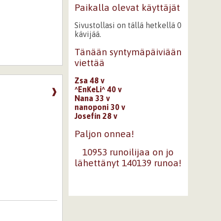
Paikalla olevat käyttäjät
Sivustollasi on tällä hetkellä 0
kävijää.
Tänään syntymäpäiviään
viettää
Zsa 48 v
^EnKeLi^ 40 v
❱
Nana 33 v
nanoponi 30 v
Josefín 28 v
Paljon onnea!
10953 runoilijaa on jo
lähettänyt 140139 runoa!