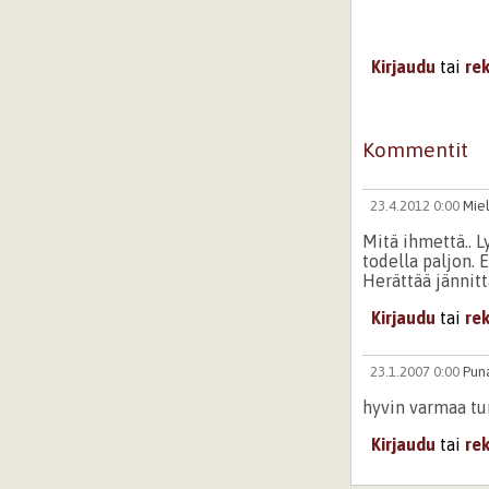
Kirjaudu
tai
re
Kommentit
23.4.2012 0:00
Mie
Mitä ihmettä.. L
todella paljon. 
Herättää jännitt
Kirjaudu
tai
re
23.1.2007 0:00
Puna
hyvin varmaa tun
Kirjaudu
tai
re