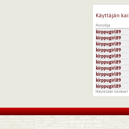
Käyttäjän kai
Runoilija
kirppugirl89
kirppugirl89
kirppugirl89
kirppugirl89
kirppugirl89
kirppugirl89
kirppugirl89
kirppugirl89
kirppugirl89
kirppugirl89
Näytetään tulokset 1