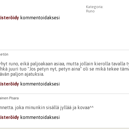
Kategoria:
Runo
kisteröidy
kommentoidaksesi
letön
yhyt runo, eikä paljoakaan asiaa, mutta jollain kierolla tavalla 
Ehkä juuri tuo "Jos petyn nyt, petyn aina" oli se mikä tekee täm
ävän paljon ajatuksia.
kisteröidy
kommentoidaksesi
inen Pisara
netta. joka minunkin sisällä jyllää ja kovaa^^
kisteröidy
kommentoidaksesi