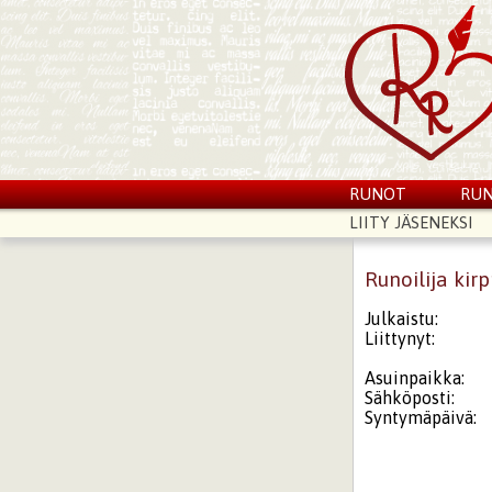
RUNOT
RUN
LIITY JÄSENEKSI
Runoilija kir
Julkaistu:
Liittynyt:
Asuinpaikka:
Sähköposti:
Syntymäpäivä: