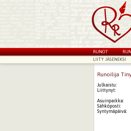
RUNOT
RUN
LIITY JÄSENEKSI
Runoilija Tin
Julkaistu:
Liittynyt:
Asuinpaikka:
Sähköposti:
Syntymäpäivä: