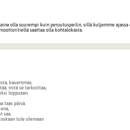
 aina olla suurempi kuin peruutuspeilin, sillä kuljemme ajassa
oottoritiellä saattaa olla kohtalokasta.
sta, kauemmas.
tää, mitä se tarkoittaa,
eksi loppuaan.
aa taas päivä.
uona,
t saa.
koskaan tule olemaan