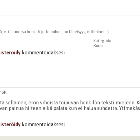
ä, että runossa henkilö jolle puhun, on läheisyys, ei ihminen :)
Kategoria:
Runo
kisteröidy
kommentoidaksesi
molli
stä sellainen, eron vihoista toipuvan henkilön teksti mieleen. 
uvan painua hiiteen eikä palata kun ei halua suhdetta. Ytimekäst
.
kisteröidy
kommentoidaksesi