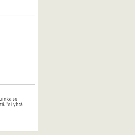
Kuinka se
ä. "ei yhtä