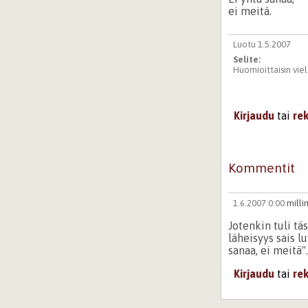
ei meitä.
Luotu 1.5.2007
Selite:
Huomioittaisin viel
Kirjaudu
tai
re
Kommentit
1.6.2007 0:00
milli
Jotenkin tuli tä
läheisyys sais l
sanaa, ei meitä"
Kirjaudu
tai
re