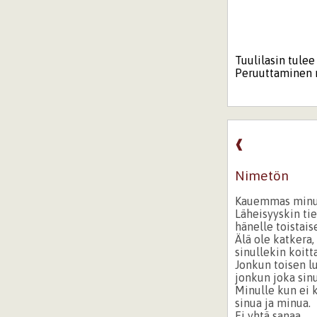
Tuulilasin tulee
Peruuttaminen m
❰
Nimetön
Kauemmas minu
Läheisyyskin tie
hänelle toistais
Älä ole katkera,
sinullekin koitt
Jonkun toisen l
jonkun joka sinu
Minulle kun ei 
sinua ja minua.
Ei yhtä sanaa,