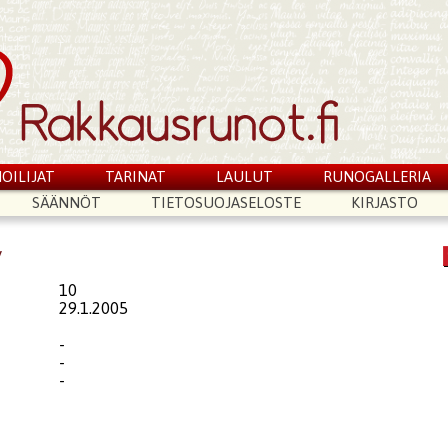
OILIJAT
TARINAT
LAULUT
RUNOGALLERIA
SÄÄNNÖT
TIETOSUOJASELOSTE
KIRJASTO
y
10
29.1.2005
-
-
-