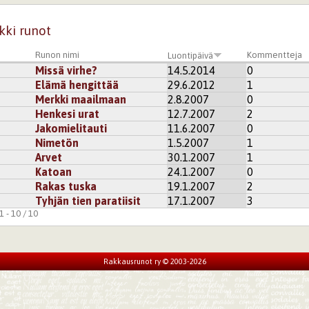
kki runot
Runon nimi
Kommentteja
Luontipäivä
Missä virhe?
14.5.2014
0
Elämä hengittää
29.6.2012
1
Merkki maailmaan
2.8.2007
0
Henkesi urat
12.7.2007
2
Jakomielitauti
11.6.2007
0
Nimetön
1.5.2007
1
Arvet
30.1.2007
1
Katoan
24.1.2007
0
Rakas tuska
19.1.2007
2
Tyhjän tien paratiisit
17.1.2007
3
 - 10 / 10
Rakkausrunot ry © 2003-2026