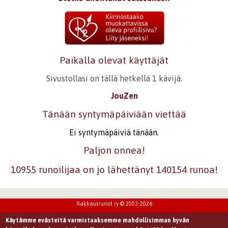
Paikalla olevat käyttäjät
Sivustollasi on tällä hetkellä 1 kävijä.
JouZen
Tänään syntymäpäiviään viettää
Ei syntymäpäiviä tänään.
Paljon onnea!
10955 runoilijaa on jo lähettänyt 140154 runoa!
Rakkausrunot ry © 2003-2026
Käytämme evästeitä varmistaaksemme mahdollisimman hyvän