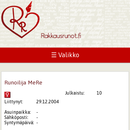
☰ Valikko
Runoilija MeRe
Julkaistu:
10
Liittynyt:
29.12.2004
Asuinpaikka:
-
Sähköposti:
-
Syntymäpäivä:
-