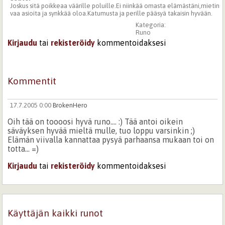
Joskus sitä poikkeaa väärille poluille.Ei niinkää omasta elämästäni,mietin
vaa asioita ja synkkää oloa.Katumusta ja perille pääsyä takaisin hyvään.
Kategoria:
Runo
Kirjaudu
tai
rekisteröidy
kommentoidaksesi
Kommentit
17.7.2005 0:00
BrokenHero
Oih tää on toooosi hyvä runo.... :) Tää antoi oikein
säväyksen hyvää mieltä mulle, tuo loppu varsinkin ;)
Elämän viivalla kannattaa pysyä parhaansa mukaan toi on
totta... =)
Kirjaudu
tai
rekisteröidy
kommentoidaksesi
Käyttäjän kaikki runot