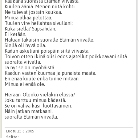
Kaukana suorasta Elämän viivasta.
Kuulen ääniä. Menen niitä kohti.
Ne tulevat jostain kaukaa.
Minua alkaa pelottaa.
Tuulen vire heilahtaa sivullani;
Kuka siellä? Säpsähdän.
Ei ketään.
Haluan takaisin suoralle Elämän viivalle.
Siellä oli hyvä olla.
Kadun askeliani poispäin siitä viivasta.
Toivon etten ikinä olisi edes ajatellut poikkeavani siltä
suoralta viivalta.
Ja nyt se on myöhäistä.
Kaadun vasten kuumaa ja punaista maata.
En enää kuule enkä tunne mitään.
Minua ei enää ole.
Herään. Olenko vieläkin elossa?
Joku tarttuu minua kädestä.
Se on vahva käsi, luottavainen.
Näin jatkan matkaani,
suoralla Elämän viivalla.
Luotu 15.6.2005
Selite: