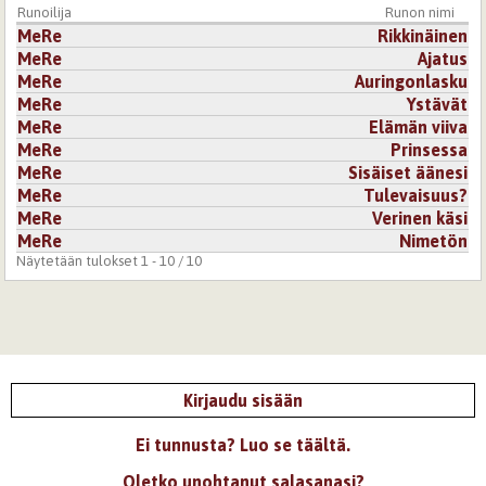
Runoilija
Runon nimi
MeRe
Rikkinäinen
MeRe
Ajatus
MeRe
Auringonlasku
MeRe
Ystävät
MeRe
Elämän viiva
MeRe
Prinsessa
MeRe
Sisäiset äänesi
MeRe
Tulevaisuus?
MeRe
Verinen käsi
MeRe
Nimetön
Näytetään tulokset 1 - 10 / 10
Kirjaudu sisään
Ei tunnusta? Luo se täältä.
Oletko unohtanut salasanasi?