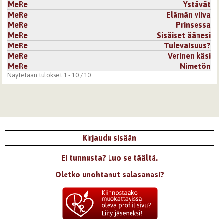
MeRe
Ystävät
MeRe
Elämän viiva
MeRe
Prinsessa
MeRe
Sisäiset äänesi
MeRe
Tulevaisuus?
MeRe
Verinen käsi
MeRe
Nimetön
Näytetään tulokset 1 - 10 / 10
Kirjaudu sisään
Ei tunnusta? Luo se täältä.
Oletko unohtanut salasanasi?