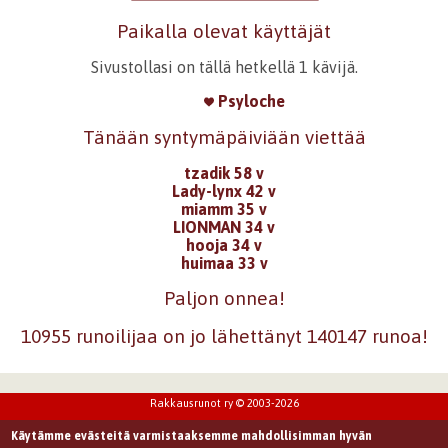
Paikalla olevat käyttäjät
Sivustollasi on tällä hetkellä 1 kävijä.
Psyloche
Tänään syntymäpäiviään viettää
tzadik 58 v
Lady-lynx 42 v
miamm 35 v
LIONMAN 34 v
hooja 34 v
huimaa 33 v
Paljon onnea!
10955 runoilijaa on jo lähettänyt 140147 runoa!
Rakkausrunot ry © 2003-2026
Käytämme evästeitä varmistaaksemme mahdollisimman hyvän