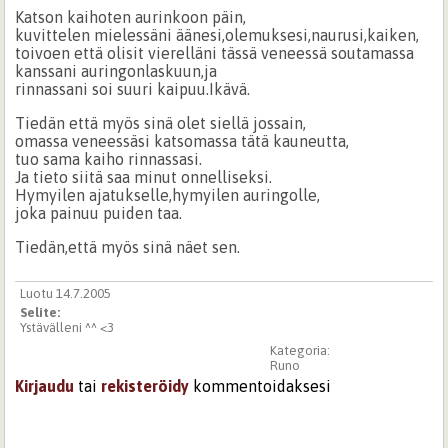
Katson kaihoten aurinkoon päin,
kuvittelen mielessäni äänesi,olemuksesi,naurusi,kaiken,
toivoen että olisit vierelläni tässä veneessä soutamassa
kanssani auringonlaskuun,ja
rinnassani soi suuri kaipuu.Ikävä.
Tiedän että myös sinä olet siellä jossain,
omassa veneessäsi katsomassa tätä kauneutta,
tuo sama kaiho rinnassasi.
Ja tieto siitä saa minut onnelliseksi.
Hymyilen ajatukselle,hymyilen auringolle,
joka painuu puiden taa.
Tiedän,että myös sinä näet sen.
Luotu 14.7.2005
Selite:
Ystävälleni ^^ <3
Kategoria:
Runo
Kirjaudu
tai
rekisteröidy
kommentoidaksesi