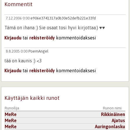
Kommentit
7.12.2006 0:00
e906e3741317a0b30e52defb221e33fd
Tämä on ihana :) Sie osaat tosi hyvi kirjottaa:) ♥♥
Kirjaudu
tai
rekisteröidy
kommentoidaksesi
8.8.2005 0:00
PoemAngel
tää on kaunis :) <3
Kirjaudu
tai
rekisteröidy
kommentoidaksesi
Käyttäjän kaikki runot
Runoilija
Runon nimi
MeRe
Rikkinäinen
MeRe
Ajatus
MeRe
Auringonlasku