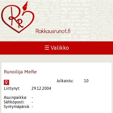
☰ Valikko
Runoilija MeRe
Julkaistu:
10
Liittynyt:
29.12.2004
Asuinpaikka:
-
Sähköposti:
-
Syntymäpäivä:
-