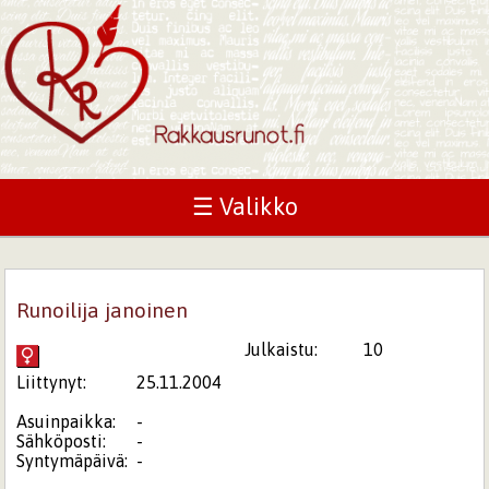
☰ Valikko
Runoilija janoinen
Julkaistu:
10
Liittynyt:
25.11.2004
Asuinpaikka:
-
Sähköposti:
-
Syntymäpäivä:
-