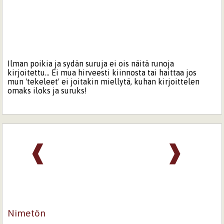
Ilman poikia ja sydän suruja ei ois näitä runoja
kirjoitettu... Ei mua hirveesti kiinnosta tai haittaa jos
mun 'tekeleet' ei joitakin miellytä, kuhan kirjoittelen
omaks iloks ja suruks!
❰
❱
Nimetön