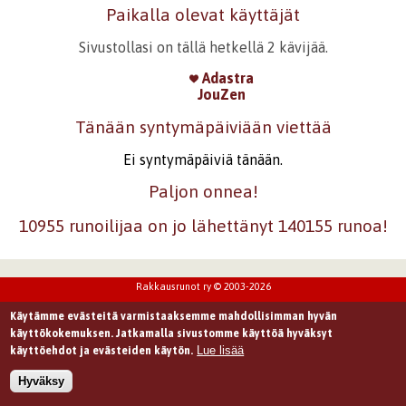
Paikalla olevat käyttäjät
Sivustollasi on tällä hetkellä 2 kävijää.
Adastra
JouZen
Tänään syntymäpäiviään viettää
Ei syntymäpäiviä tänään.
Paljon onnea!
10955 runoilijaa on jo lähettänyt 140155 runoa!
Rakkausrunot ry © 2003-2026
Käytämme evästeitä varmistaaksemme mahdollisimman hyvän
käyttökokemuksen. Jatkamalla sivustomme käyttöä hyväksyt
Lue lisää
käyttöehdot ja evästeiden käytön.
Hyväksy