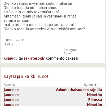
Olenko valmis myymään sieluni rahasta?
Olenko todella niin rahan ahne,
että olisin valmis tekemään sen?
Antamaan itseni ja saisin vastineeksi rahaa.
Summa on suuri,
mutta tuleeko minusta halpa jos suostun?
Olenko todella tarpeeksi vahva tehdäkseni sen?
Luotu 1.9.2005
Selite:
Kategoria:
Runo
Kirjaudu
tai
rekisteröidy
kommentoidaksesi
Käyttäjän kaikki runot
Runoilija
Runon nimi
janoinen
Vainoharhaisuuden rajoilla
janoinen
Nimetön
janoinen
Piilossa
janoinen
Nimetön