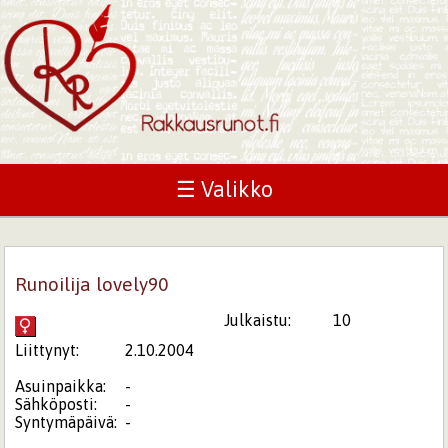
☰ Valikko
Runoilija lovely90
Julkaistu:
10
Liittynyt:
2.10.2004
Asuinpaikka:
-
Sähköposti:
-
Syntymäpäivä:
-