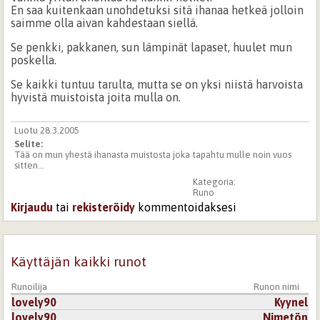
En saa kuitenkaan unohdetuksi sitä ihanaa hetkeä jolloin
saimme olla aivan kahdestaan siellä.
Se penkki, pakkanen, sun lämpinät lapaset, huulet mun
poskella.
Se kaikki tuntuu tarulta, mutta se on yksi niistä harvoista
hyvistä muistoista joita mulla on.
Luotu 28.3.2005
Selite:
Tää on mun yhestä ihanasta muistosta joka tapahtu mulle noin vuos
sitten...
Kategoria:
Runo
Kirjaudu
tai
rekisteröidy
kommentoidaksesi
Käyttäjän kaikki runot
Runoilija
Runon nimi
lovely90
Kyynel
lovely90
Nimetön