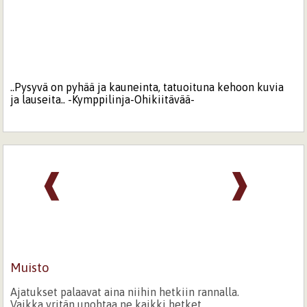
..Pysyvä on pyhää ja kauneinta, tatuoituna kehoon kuvia
ja lauseita.. -Kymppilinja-Ohikiitävää-
❰
❱
Muisto
Ajatukset palaavat aina niihin hetkiin rannalla.
Vaikka yritän unohtaa ne kaikki hetket.