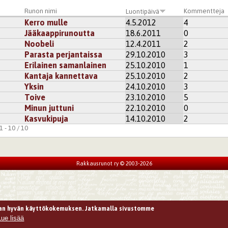
Runon nimi
Kommentteja
Luontipäivä
Kerro mulle
4.5.2012
4
Jääkaappirunoutta
18.6.2011
0
Noobeli
12.4.2011
2
Parasta perjantaissa
29.10.2010
3
Erilainen samanlainen
25.10.2010
1
Kantaja kannettava
25.10.2010
2
Yksin
24.10.2010
3
Toive
23.10.2010
5
Minun juttuni
22.10.2010
0
Kasvukipuja
14.10.2010
2
 - 10 / 10
Rakkausrunot ry © 2003-2026
n hyvän käyttökokemuksen. Jatkamalla sivustomme
Lue lisää