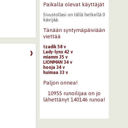
Paikalla olevat käyttäjät
Sivustollasi on tällä hetkellä 0
kävijää.
Tänään syntymäpäiviään
viettää
tzadik 58 v
Lady-lynx 42 v
❱
miamm 35 v
LIONMAN 34 v
hooja 34 v
huimaa 33 v
Paljon onnea!
10955 runoilijaa on jo
lähettänyt 140146 runoa!