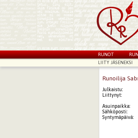
RUNOT
RUN
LIITY JÄSENEKSI
Runoilija Sab
Julkaistu:
Liittynyt:
Asuinpaikka:
Sähköposti:
Syntymäpäivä: