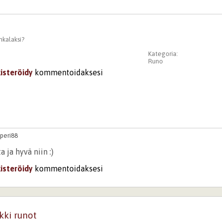
nkalaksi?
Kategoria:
Runo
kisteröidy
kommentoidaksesi
speri88
 ja hyvä niin :)
kisteröidy
kommentoidaksesi
kki runot