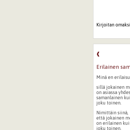
Kirjoitan omaksi
❰
Erilainen sa
Minä en erilaisu
sillä jokainen m
on asiassa yhde
samanlainen ku
joku toinen.
Nimittäin siinä,
että jokainen m
on erilainen kui
joku toinen.