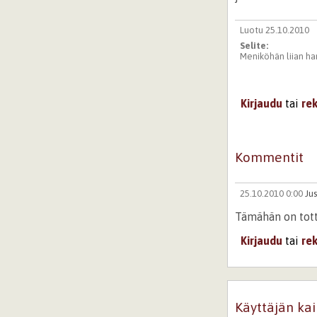
Luotu 25.10.2010
Selite:
Meniköhän liian ha
Kirjaudu
tai
re
Kommentit
25.10.2010 0:00
Ju
Tämähän on totta
Kirjaudu
tai
re
Käyttäjän kai