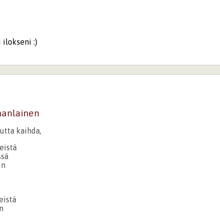
 ilokseni :)
manlainen
utta kaihda,
eistä
ssä
in
eistä
n