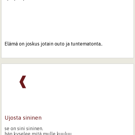
Elämä on joskus jotain outo ja tuntematonta..
❰
Ujosta sininen
se on sini sininen.
hän kyselee mitä mulle kuuluu