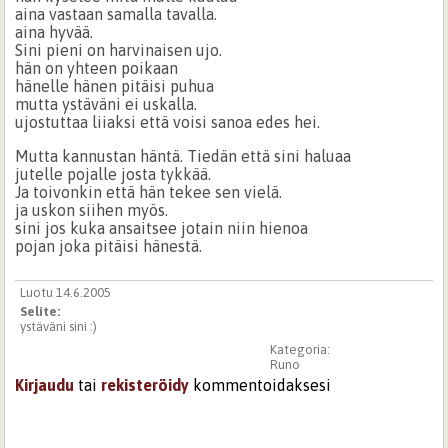
aina vastaan samalla tavalla.
aina hyvää.
Sini pieni on harvinaisen ujo.
hän on yhteen poikaan
hänelle hänen pitäisi puhua
mutta ystäväni ei uskalla.
ujostuttaa liiaksi että voisi sanoa edes hei.
Mutta kannustan häntä. Tiedän että sini haluaa
jutelle pojalle josta tykkää.
Ja toivonkin että hän tekee sen vielä.
ja uskon siihen myös.
sini jos kuka ansaitsee jotain niin hienoa
pojan joka pitäisi hänestä.
Luotu 14.6.2005
Selite:
ystäväni sini :)
Kategoria:
Runo
Kirjaudu
tai
rekisteröidy
kommentoidaksesi