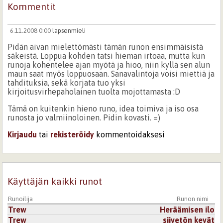
Kommentit
6.11.2008 0:00
lapsenmieli
Pidän aivan mielettömästi tämän runon ensimmäisistä
säkeistä. Loppua kohden tatsi hieman irtoaa, mutta kun
runoja kohentelee ajan myötä ja hioo, niin kyllä sen alun
maun saat myös loppuosaan. Sanavalintoja voisi miettiä ja
tahdituksia, sekä korjata tuo yksi
kirjoitusvirhepaholainen tuolta mojottamasta :D
Tämä on kuitenkin hieno runo, idea toimiva ja iso osa
runosta jo valmiinoloinen. Pidin kovasti. =)
Kirjaudu
tai
rekisteröidy
kommentoidaksesi
Käyttäjän kaikki runot
Runoilija
Runon nimi
Trew
Heräämisen ilo
Trew
siivetön kevät