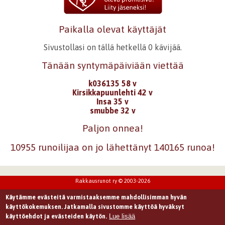
Paikalla olevat käyttäjät
Sivustollasi on tällä hetkellä 0 kävijää.
Tänään syntymäpäiviään viettää
k036135 58 v
Kirsikkapuunlehti 42 v
Insa 35 v
smubbe 32 v
Paljon onnea!
10955 runoilijaa on jo lähettänyt 140165 runoa!
Rakkausrunot ry © 2003-2026
Käytämme evästeitä varmistaaksemme mahdollisimman hyvän
käyttökokemuksen. Jatkamalla sivustomme käyttöä hyväksyt
Lue lisää
käyttöehdot ja evästeiden käytön.