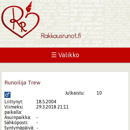
☰ Valikko
Runoilija Trew
Julkaistu:
10
Liittynyt:
18.5.2004
Viimeksi
29.3.2018 21:11
paikalla:
Asuinpaikka:
-
Sähköposti:
-
Syntymäpäivä:
-