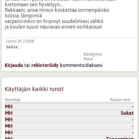
kietomaan sen hyväilyyn...
Rakkaani, anna minun koskettaa sormenpäitäsi
tulisia, lämpimiä
varpaisiinikin on hiipinyt suudelmiesi sähkö
ja kuulen suuni nauravan ennen voihkaisua!
Luotu 29.3.2005
Selite:
Kategoria:
Runo
Kirjaudu
tai
rekisteröidy
kommentoidaksesi
Käyttäjän kaikki runot
Runoilija
Runon nimi
MH
-
MH
Sukat
MH
-
MH
-
MH
-
MH
Tapaaminen