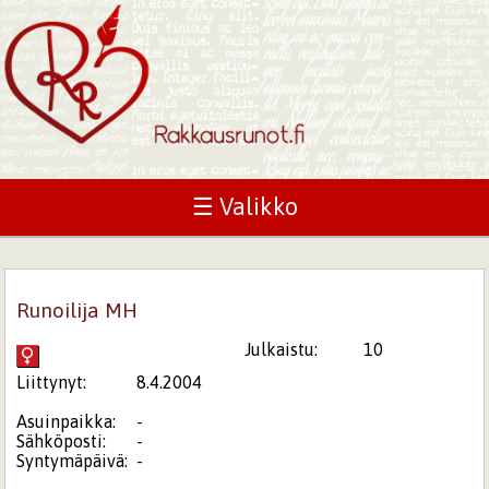
☰ Valikko
Runoilija MH
Julkaistu:
10
Liittynyt:
8.4.2004
Asuinpaikka:
-
Sähköposti:
-
Syntymäpäivä:
-