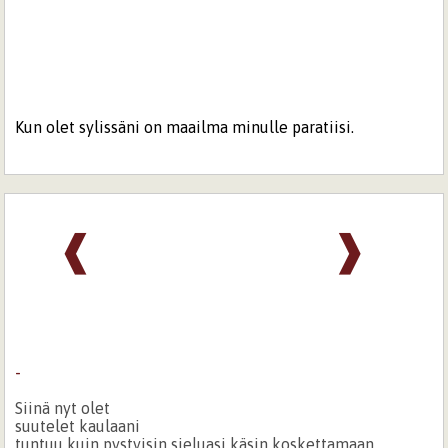
Kun olet sylissäni on maailma minulle paratiisi.
❰
❱
-
Siinä nyt olet
suutelet kaulaani
tuntuu kuin pystyisin sieluasi käsin koskettamaan