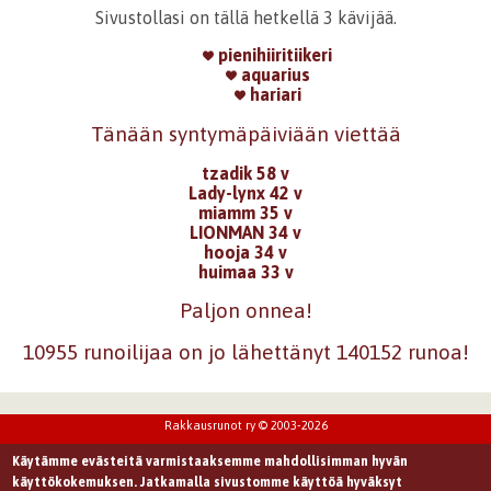
Sivustollasi on tällä hetkellä 3 kävijää.
pienihiiritiikeri
aquarius
hariari
Tänään syntymäpäiviään viettää
tzadik 58 v
Lady-lynx 42 v
miamm 35 v
LIONMAN 34 v
hooja 34 v
huimaa 33 v
Paljon onnea!
10955 runoilijaa on jo lähettänyt 140152 runoa!
Rakkausrunot ry © 2003-2026
Käytämme evästeitä varmistaaksemme mahdollisimman hyvän
käyttökokemuksen. Jatkamalla sivustomme käyttöä hyväksyt