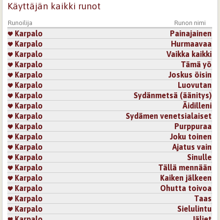
Käyttäjän kaikki runot
Runoilija
Runon nimi
Karpalo
Painajainen
Karpalo
Hurmaavaa
Karpalo
Vaikka kaikki
Karpalo
Tämä yö
Karpalo
Joskus öisin
Karpalo
Luovutan
Karpalo
Sydänmetsä (äänitys)
Karpalo
Äidilleni
Karpalo
Sydämen venetsialaiset
Karpalo
Purppuraa
Karpalo
Joku toinen
Karpalo
Ajatus vain
Karpalo
Sinulle
Karpalo
Tällä mennään
Karpalo
Kaiken jälkeen
Karpalo
Ohutta toivoa
Karpalo
Taas
Karpalo
Sielulintu
Karpalo
Jäljet