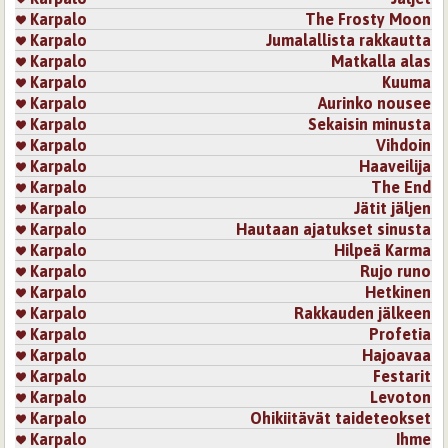
Karpalo
The Frosty Moon
Karpalo
Jumalallista rakkautta
Karpalo
Matkalla alas
Karpalo
Kuuma
Karpalo
Aurinko nousee
Karpalo
Sekaisin minusta
Karpalo
Vihdoin
Karpalo
Haaveilija
Karpalo
The End
Karpalo
Jätit jäljen
Karpalo
Hautaan ajatukset sinusta
Karpalo
Hilpeä Karma
Karpalo
Rujo runo
Karpalo
Hetkinen
Karpalo
Rakkauden jälkeen
Karpalo
Profetia
Karpalo
Hajoavaa
Karpalo
Festarit
Karpalo
Levoton
Karpalo
Ohikiitävät taideteokset
Karpalo
Ihme