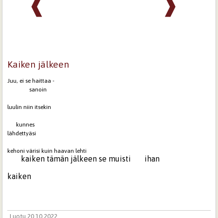
❰
❱
Kaiken jälkeen
Juu, ei se haittaa -
sanoin
luulin niin itsekin
kunnes
lähdettyäsi
kehoni värisi kuin haavan lehti
kaiken tämän jälkeen se muisti ihan
kaiken
Luotu 20.10.2022