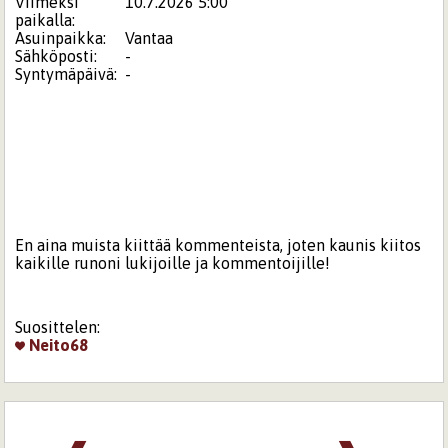
Viimeksi
10.7.2026 5:00
paikalla:
Asuinpaikka:
Vantaa
Sähköposti:
-
Syntymäpäivä:
-
En aina muista kiittää kommenteista, joten kaunis kiitos
kaikille runoni lukijoille ja kommentoijille!
Suosittelen:
Neito68