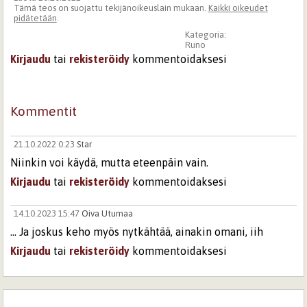
Tämä teos on suojattu tekijänoikeuslain mukaan.
Kaikki oikeudet
pidätetään
.
Kategoria:
Runo
Kirjaudu
tai
rekisteröidy
kommentoidaksesi
Kommentit
21.10.2022 0:23
Star
Niinkin voi käydä, mutta eteenpäin vain.
Kirjaudu
tai
rekisteröidy
kommentoidaksesi
14.10.2023 15:47
Oiva Utumaa
... Ja joskus keho myös nytkähtää, ainakin omani, iih
Kirjaudu
tai
rekisteröidy
kommentoidaksesi
Sivut