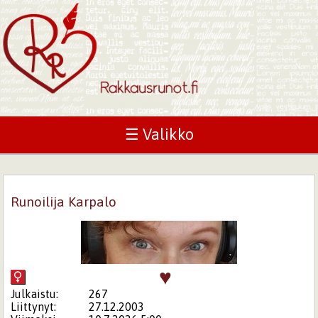
☰ Valikko
Runoilija Karpalo
♥
Julkaistu:
267
Liittynyt:
27.12.2003