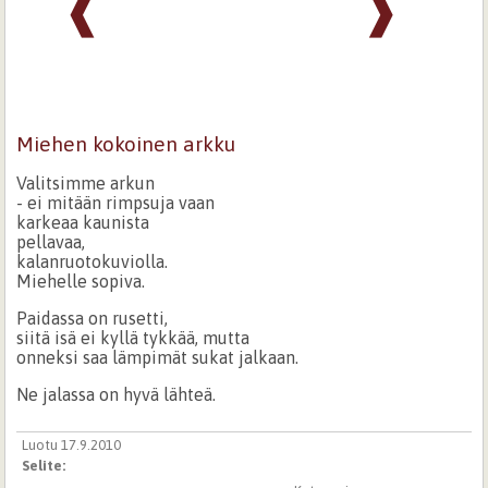
❰
❱
Miehen kokoinen arkku
Valitsimme arkun
- ei mitään rimpsuja vaan
karkeaa kaunista
pellavaa,
kalanruotokuviolla.
Miehelle sopiva.
Paidassa on rusetti,
siitä isä ei kyllä tykkää, mutta
onneksi saa lämpimät sukat jalkaan.
Ne jalassa on hyvä lähteä.
Luotu 17.9.2010
Selite: