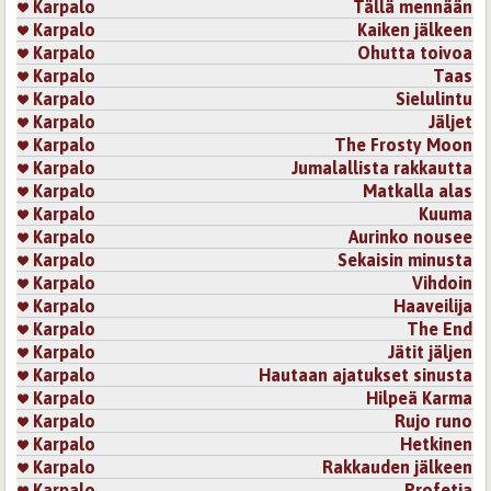
Karpalo
Tällä mennään
Karpalo
Kaiken jälkeen
Karpalo
Ohutta toivoa
Karpalo
Taas
Karpalo
Sielulintu
Karpalo
Jäljet
Karpalo
The Frosty Moon
Karpalo
Jumalallista rakkautta
Karpalo
Matkalla alas
Karpalo
Kuuma
Karpalo
Aurinko nousee
Karpalo
Sekaisin minusta
Karpalo
Vihdoin
Karpalo
Haaveilija
Karpalo
The End
Karpalo
Jätit jäljen
Karpalo
Hautaan ajatukset sinusta
Karpalo
Hilpeä Karma
Karpalo
Rujo runo
Karpalo
Hetkinen
Karpalo
Rakkauden jälkeen
Karpalo
Profetia