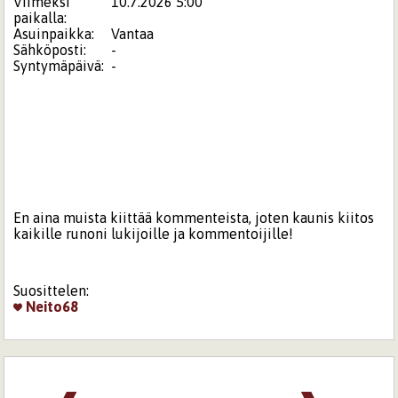
Viimeksi
10.7.2026 5:00
paikalla:
Asuinpaikka:
Vantaa
Sähköposti:
-
Syntymäpäivä:
-
En aina muista kiittää kommenteista, joten kaunis kiitos
kaikille runoni lukijoille ja kommentoijille!
Suosittelen:
Neito68