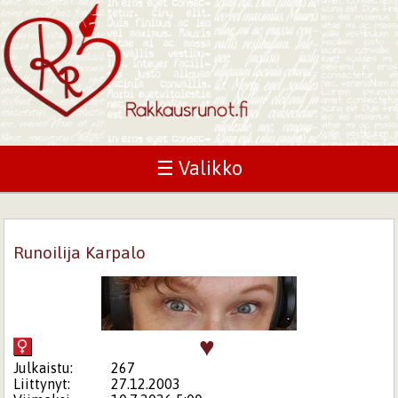
☰ Valikko
Runoilija Karpalo
♥
Julkaistu:
267
Liittynyt:
27.12.2003