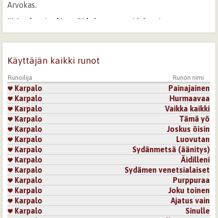
Arvokas.
Kirjaudu
tai
rekisteröidy
kommentoidaksesi
Sivut
Käyttäjän kaikki runot
Runoilija
Runon nimi
Karpalo
Painajainen
Karpalo
Hurmaavaa
Karpalo
Vaikka kaikki
Karpalo
Tämä yö
Karpalo
Joskus öisin
Karpalo
Luovutan
Karpalo
Sydänmetsä (äänitys)
Karpalo
Äidilleni
Karpalo
Sydämen venetsialaiset
Karpalo
Purppuraa
Karpalo
Joku toinen
Karpalo
Ajatus vain
Karpalo
Sinulle