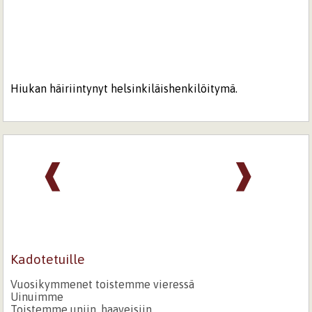
Hiukan häiriintynyt helsinkiläishenkilöitymä.
❰
❱
Kadotetuille
Vuosikymmenet toistemme vieressä
Uinuimme
Toistemme uniin, haaveisiin