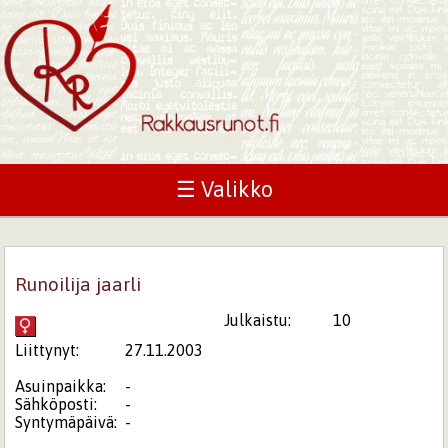
☰ Valikko
Runoilija jaarli
Julkaistu:
10
Liittynyt:
27.11.2003
Asuinpaikka:
-
Sähköposti:
-
Syntymäpäivä:
-