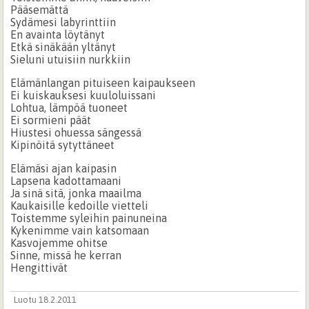
Pääsemättä
Sydämesi labyrinttiin
En avainta löytänyt
Etkä sinäkään yltänyt
Sieluni utuisiin nurkkiin
Elämänlangan pituiseen kaipaukseen
Ei kuiskauksesi kuuloluissani
Lohtua, lämpöä tuoneet
Ei sormieni päät
Hiustesi ohuessa sängessä
Kipinöitä sytyttäneet
Elämäsi ajan kaipasin
Lapsena kadottamaani
Ja sinä sitä, jonka maailma
Kaukaisille kedoille vietteli
Toistemme syleihin painuneina
Kykenimme vain katsomaan
Kasvojemme ohitse
Sinne, missä he kerran
Hengittivät
Luotu 18.2.2011