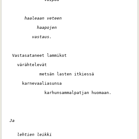
        haaleaan veteen 
             haapojen 
           vastaus.
   Vastasataneet lammikot 
     värähtelevät 
              metsän lasten itkiessä 
       karnevaaliasunsa 
                karhunsammalpatjan huomaan.
  Ja
     lehtien leikki