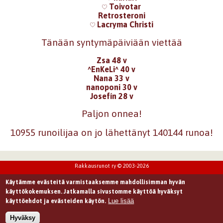
Toivotar
Retrosteroni
Lacryma Christi
Tänään syntymäpäiviään viettää
Zsa 48 v
^EnKeLi^ 40 v
Nana 33 v
nanoponi 30 v
Josefín 28 v
Paljon onnea!
10955 runoilijaa on jo lähettänyt 140144 runoa!
Rakkausrunot ry © 2003-2026
Käytämme evästeitä varmistaaksemme mahdollisimman hyvän
käyttökokemuksen. Jatkamalla sivustomme käyttöä hyväksyt
Lue lisää
käyttöehdot ja evästeiden käytön.
Hyväksy