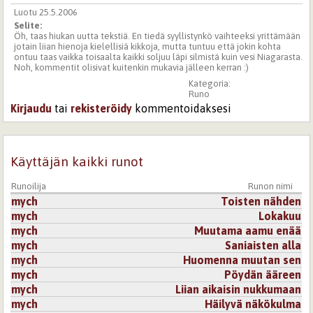
Luotu 25.5.2006
Selite:
Öh, taas hiukan uutta tekstiä. En tiedä syyllistynkö vaihteeksi yrittämään
jotain liian hienoja kielellisiä kikkoja, mutta tuntuu että jokin kohta
ontuu taas vaikka toisaalta kaikki soljuu läpi silmistä kuin vesi Niagarasta.
Noh, kommentit olisivat kuitenkin mukavia jälleen kerran :)
Kategoria:
Runo
Kirjaudu
tai
rekisteröidy
kommentoidaksesi
Käyttäjän kaikki runot
Runoilija
Runon nimi
mych
Toisten nähden
mych
Lokakuu
mych
Muutama aamu enää
mych
Saniaisten alla
mych
Huomenna muutan sen
mych
Pöydän ääreen
mych
Liian aikaisin nukkumaan
mych
Häilyvä näkökulma