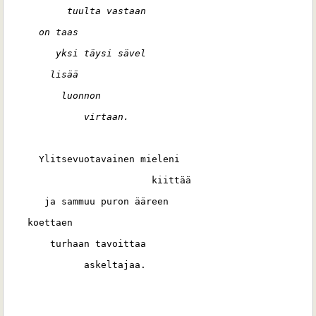
          tuulta vastaan
     on taas 
        yksi täysi sävel 
       lisää 
         luonnon 
             virtaan.
     Ylitsevuotavainen mieleni 
                         kiittää 
      ja sammuu puron ääreen
   koettaen 
       turhaan tavoittaa
             askeltajaa. 