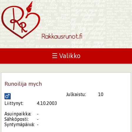
☰ Valikko
Runoilija mych
Julkaistu:
10
Liittynyt:
4.10.2003
Asuinpaikka:
-
Sähköposti:
-
Syntymäpäivä:
-