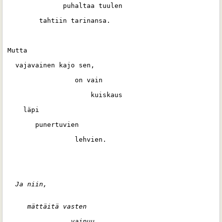
              puhaltaa tuulen
        tahtiin tarinansa.
Mutta 
  vajavainen kajo sen,
                 on vain 
                     kuiskaus 
    läpi 
       punertuvien 
                 lehvien.
  Ja niin, 
     mättäitä vasten               
                vaipuu