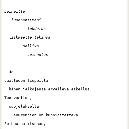
Laineille 
   luonnehtimani 
          lohdutus
  liikkeelle lakinsa 
        salliva 
          soinnutus.
  Ja 
saattueen liepeillä 
  hänen jalkojensa arvaileva askellus.
Tuo vaellus,
  suojeluksella
    suurempien on kunnioitettava.
Se huutaa itseään, 