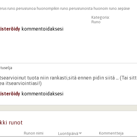
erus runo.perusrunoa huonompikin runo.perusrunoista huonoin runo.sepäse
Kategoria:
Runo
kisteröidy
kommentoidaksesi
tuselja
itsearvioinut tuota niin rankasti,sitä ennen pidin siitä ... (Tai si
ea itsearviointiasi!)
kisteröidy
kommentoidaksesi
kki runot
Runon nimi
Kommentteja
Luontipäivä