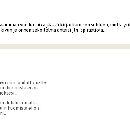
useamman vuoden aika jäässä kirjoittamisen suhteen, mutta yri
ivun ja onnen sekoitelma antaisi jtn ispiraatiota....
aan niin lohduttomalta.
in huomista ei ois.
oksesi...
iin lohduttomalta.
uin huomista ei ois.
ni..