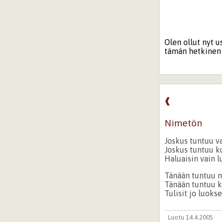
Olen ollut nyt 
tämän hetkinen k
❰
Nimetön
Joskus tuntuu v
Joskus tuntuu ku
Haluaisin vain lu
Tänään tuntuu n
Tänään tuntuu k
Tulisit jo luokse
Luotu 14.4.2005