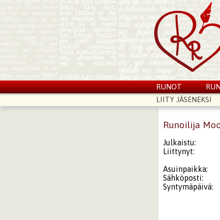
RUNOT
RUN
LIITY JÄSENEKSI
Runoilija Mo
Julkaistu:
Liittynyt:
Asuinpaikka:
Sähköposti:
Syntymäpäivä: