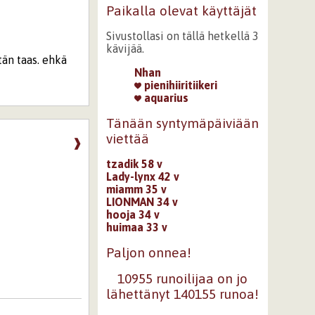
Paikalla olevat käyttäjät
Sivustollasi on tällä hetkellä 3
kävijää.
tän taas. ehkä
Nhan
pienihiiritiikeri
aquarius
Tänään syntymäpäiviään
viettää
❱
tzadik 58 v
Lady-lynx 42 v
miamm 35 v
LIONMAN 34 v
hooja 34 v
huimaa 33 v
Paljon onnea!
10955 runoilijaa on jo
lähettänyt 140155 runoa!