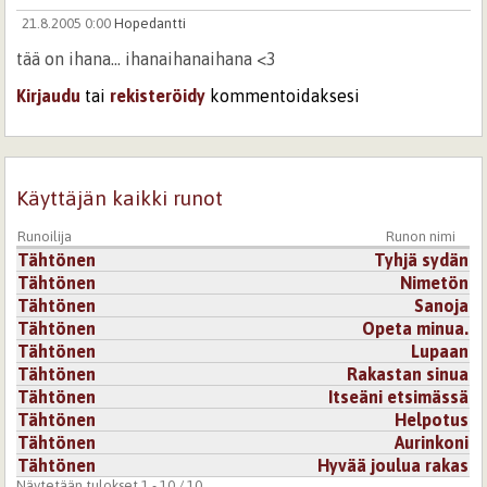
21.8.2005 0:00
Hopedantti
tää on ihana... ihanaihanaihana <3
Kirjaudu
tai
rekisteröidy
kommentoidaksesi
Käyttäjän kaikki runot
Runoilija
Runon nimi
Tähtönen
Tyhjä sydän
Tähtönen
Nimetön
Tähtönen
Sanoja
Tähtönen
Opeta minua.
Tähtönen
Lupaan
Tähtönen
Rakastan sinua
Tähtönen
Itseäni etsimässä
Tähtönen
Helpotus
Tähtönen
Aurinkoni
Tähtönen
Hyvää joulua rakas
Näytetään tulokset 1 - 10 / 10