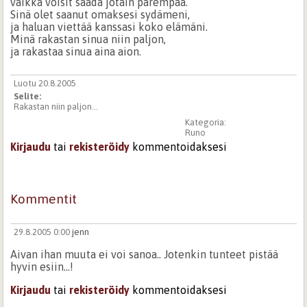
vaikka voisit saada jotain parempaa.
Sinä olet saanut omaksesi sydämeni,
ja haluan viettää kanssasi koko elämäni.
Minä rakastan sinua niin paljon,
ja rakastaa sinua aina aion.
Luotu 20.8.2005
Selite:
Rakastan niin paljon...
Kategoria:
Runo
Kirjaudu
tai
rekisteröidy
kommentoidaksesi
Kommentit
29.8.2005 0:00
jenn
Aivan ihan muuta ei voi sanoa.. Jotenkin tunteet pistää
hyvin esiin...!
Kirjaudu
tai
rekisteröidy
kommentoidaksesi