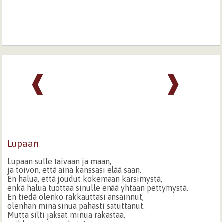
❰
❱
Lupaan
Lupaan sulle taivaan ja maan,
ja toivon, että aina kanssasi elää saan.
En halua, että joudut kokemaan kärsimystä,
enkä halua tuottaa sinulle enää yhtään pettymystä.
En tiedä olenko rakkauttasi ansainnut,
olenhan minä sinua pahasti satuttanut.
Mutta silti jaksat minua rakastaa,