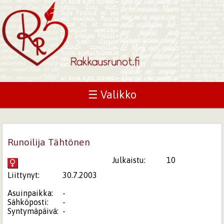
☰ Valikko
Runoilija Tähtönen
Julkaistu:
10
Liittynyt:
30.7.2003
Asuinpaikka:
-
Sähköposti:
-
Syntymäpäivä:
-