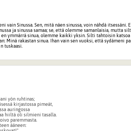
ni vain Sinussa. Sen, mitä näen sinussa, voin nähdä itsessäni. 
nussa ja sinussa samaa; se, että olemme samanlaisia, mutta silti 
n ymmärrä sinua, olemme kaikki yksin. Silti tahtoisin katsoa s
an: Minä rakastan sinua. Ihan vain sen vuoksi, että sydämeni p
n tuskaasi.
ani yön ruhtinas;
isessä kirjastossa pimeät,
ssa auringossa
 hiiltä oli silmieni tasalla.
toivo paremmasta.
teen ääneen:
uskovat!"