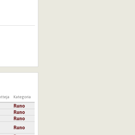
tteja
Kategoria
Runo
Runo
Runo
Runo