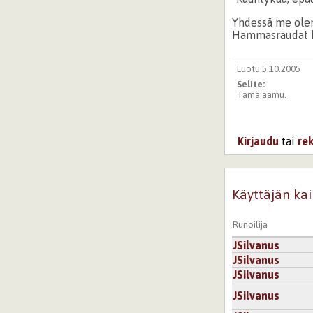
Yhdessä me ole
Hammasraudat ki
Luotu 5.10.2005
Selite:
Tämä aamu.
Kirjaudu
tai
re
Käyttäjän kai
Runoilija
JSilvanus
JSilvanus
JSilvanus
JSilvanus