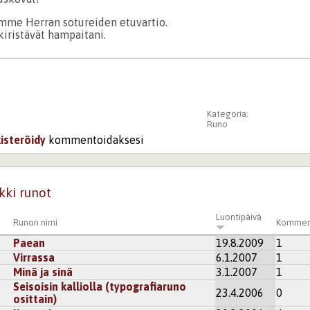
mme Herran sotureiden etuvartio.
ristävät hampaitani.
Kategoria:
Runo
kisteröidy
kommentoidaksesi
kki runot
Luontipäivä
Runon nimi
Kommen
Paean
19.8.2009
1
Virrassa
6.1.2007
1
Minä ja sinä
3.1.2007
1
Seisoisin kalliolla (typografiaruno
23.4.2006
0
osittain)