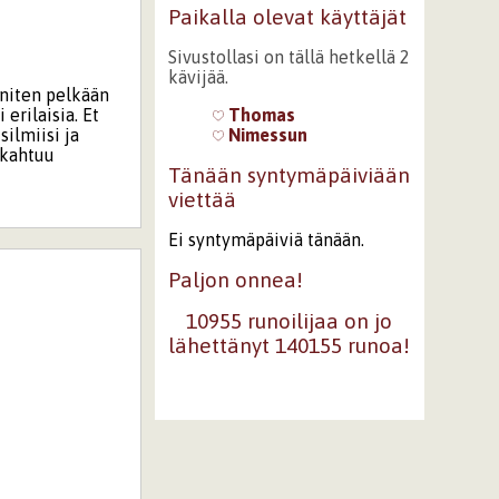
Paikalla olevat käyttäjät
Sivustollasi on tällä hetkellä 2
kävijää.
Eniten pelkään
erilaisia. Et
Thomas
ilmiisi ja
Nimessun
akahtuu
Tänään syntymäpäiviään
viettää
Ei syntymäpäiviä tänään.
Paljon onnea!
10955 runoilijaa on jo
lähettänyt 140155 runoa!