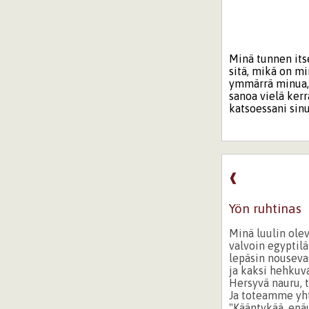
Minä tunnen itse
sitä, mikä on mi
ymmärrä minua, e
sanoa vielä kerr
katsoessani sinu
❰
Yön ruhtinas
Minä luulin olev
valvoin egyptilä
lepäsin nouseva
ja kaksi hehkuvaa
Hersyvä nauru, 
Ja toteamme yh
"Kääntykää, epä