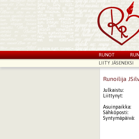
RUNOT
RUN
LIITY JÄSENEKSI
Runoilija JSi
Julkaistu:
Liittynyt:
Asuinpaikka:
Sähköposti:
Syntymäpäivä: