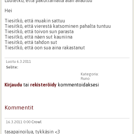
Luuletko, että pakottamalla alan avautuu
Hei
Tiesitkö, että muakin sattuu
Tiesitkö, että vierestä katsominen pahalta tuntuu
Tiesitkö, että toivon sun parasta
Tiesitkö, että näen sut kauniina
Tiesitkö, että tahdon sut
Tiesitkö, että oon sua aina rakastanut
Luotu 6.3.2011
Selite:
Kategoria:
Runo
Kirjaudu
tai
rekisteröidy
kommentoidaksesi
Kommentit
16.3.2011 0:00
Crowl
tasapainoilua, tykkäsin <3