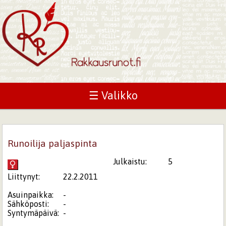
☰ Valikko
Runoilija paljaspinta
Julkaistu:
5
Liittynyt:
22.2.2011
Asuinpaikka:
-
Sähköposti:
-
Syntymäpäivä:
-