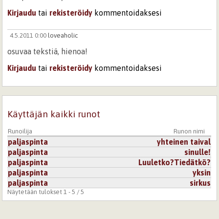
Kirjaudu
tai
rekisteröidy
kommentoidaksesi
4.5.2011 0:00
loveaholic
osuvaa tekstiä, hienoa!
Kirjaudu
tai
rekisteröidy
kommentoidaksesi
Käyttäjän kaikki runot
Runoilija
Runon nimi
paljaspinta
yhteinen taival
paljaspinta
sinulle!
paljaspinta
Luuletko?Tiedätkö?
paljaspinta
yksin
paljaspinta
sirkus
Näytetään tulokset 1 - 5 / 5