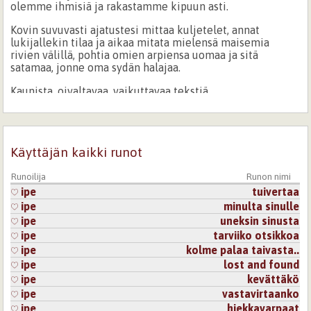
olemme ihmisiä ja rakastamme kipuun asti.
Kovin suvuvasti ajatustesi mittaa kuljetelet, annat
lukijallekin tilaa ja aikaa mitata mielensä maisemia
rivien välillä, pohtia omien arpiensa uomaa ja sitä
satamaa, jonne oma sydän halajaa.
Kaunista, oivaltavaa, vaikuttavaa tekstiä.
Kirjaudu
tai
rekisteröidy
kommentoidaksesi
18.2.2007 0:00
Minskukka
Käyttäjän kaikki runot
Rauhallinen pohdinto elämän virroista. Ruori viottunut...ja
Runoilija
Runon nimi
lastukin holtiton, vailla värettä tuulen. Pidin paljon.
ipe
tuivertaa
Kirjaudu
tai
rekisteröidy
kommentoidaksesi
ipe
minulta sinulle
ipe
uneksin sinusta
ipe
tarviiko otsikkoa
20.2.2007 0:00
c2d7c567de47da004e95cc4a1bbd804b
ipe
kolme palaa taivasta..
hienosti kuvaat elämän merta.....
ipe
lost and found
ipe
kevättäkö
Kirjaudu
tai
rekisteröidy
kommentoidaksesi
ipe
vastavirtaanko
ipe
hiekkavarpaat