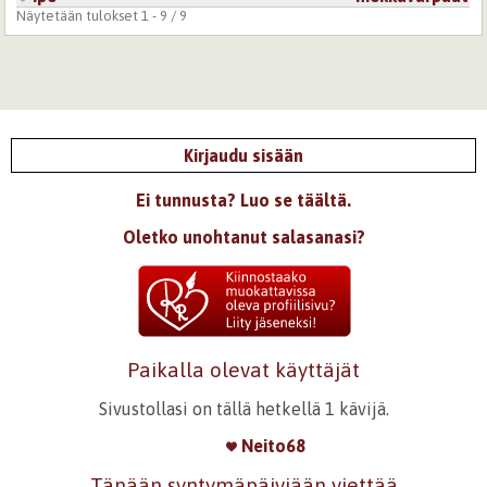
8.4.2007 0:00
HiasTimo
Näytetään tulokset 1 - 9 / 9
tämä oli kyllä hyvä, siinä oli jotakin sitä..
Kirjaudu
tai
rekisteröidy
kommentoidaksesi
Kirjaudu sisään
Ei tunnusta? Luo se täältä.
Oletko unohtanut salasanasi?
Paikalla olevat käyttäjät
Sivustollasi on tällä hetkellä 1 kävijä.
Neito68
Tänään syntymäpäiviään viettää