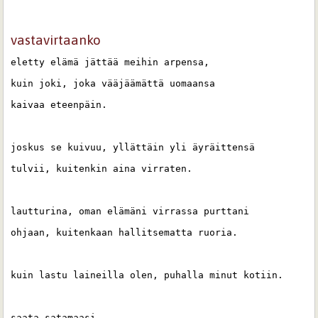
vastavirtaanko
eletty elämä jättää meihin arpensa,

kuin joki, joka vääjäämättä uomaansa

kaivaa eteenpäin.

joskus se kuivuu, yllättäin yli äyräittensä

tulvii, kuitenkin aina virraten.

lautturina, oman elämäni virrassa purttani

ohjaan, kuitenkaan hallitsematta ruoria.

kuin lastu laineilla olen, puhalla minut kotiin.

saata satamaasi...