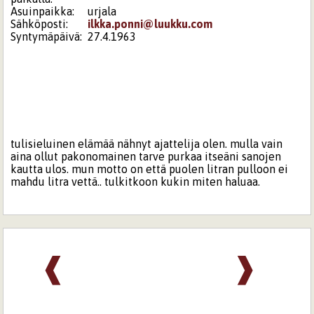
Asuinpaikka:
urjala
Sähköposti:
ilkka.ponni@luukku.com
Syntymäpäivä:
27.4.1963
tulisieluinen elämää nähnyt ajattelija olen. mulla vain
aina ollut pakonomainen tarve purkaa itseäni sanojen
kautta ulos. mun motto on että puolen litran pulloon ei
mahdu litra vettä.. tulkitkoon kukin miten haluaa.
❰
❱