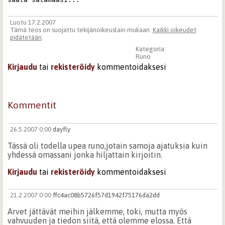
Luotu 17.2.2007
Tämä teos on suojattu tekijänoikeuslain mukaan.
Kaikki oikeudet
pidätetään
.
Kategoria:
Runo
Kirjaudu
tai
rekisteröidy
kommentoidaksesi
Kommentit
26.5.2007 0:00
dayfly
Tässä oli todella upea runo,jotain samoja ajatuksia kuin
yhdessä omassani jonka hiljattain kirjoitin.
Kirjaudu
tai
rekisteröidy
kommentoidaksesi
21.2.2007 0:00
ffc4ac08b5726f57d1942f75176da2dd
Arvet jättävät meihin jälkemme, toki, mutta myös
vahvuuden ja tiedon siitä, että olemme elossa. Että