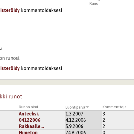
Runo
kisteröidy
kommentoidaksesi
u
on runosi.
kisteröidy
kommentoidaksesi
kki runot
Runon nimi
Kommentteja
Luontipäivä
Anteeksi.
1.3.2007
3
04122006
4.12.2006
2
Rakkaalle...
5.9.2006
2
Nimetön
24.8.2006
0