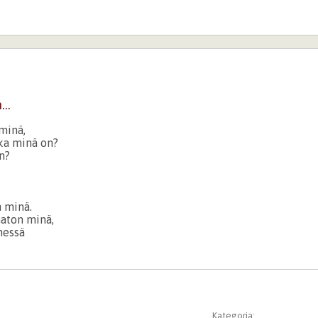
..
 minä,
ka minä on?
n?
 minä.
maton minä,
essä
Kategoria: