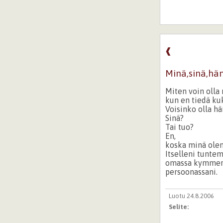
❰
Minä,sinä,hän.
Miten voin olla
kun en tiedä ku
Voisinko olla hä
Sinä?
Tai tuo?
En,
koska minä olen
Itselleni tunte
omassa kymmen
persoonassani.
Luotu 24.8.2006
Selite: