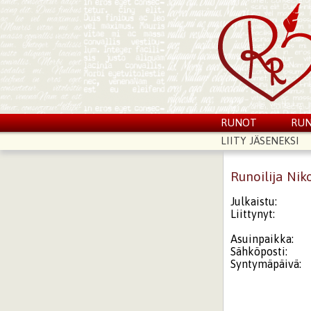
RUNOT
RUN
LIITY JÄSENEKSI
Runoilija Nik
Julkaistu:
Liittynyt:
Asuinpaikka:
Sähköposti:
Syntymäpäivä: