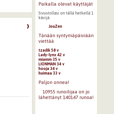
Paikalla olevat käyttäjät
Sivustollasi on tällä hetkellä 1
kävijä.
❱
JouZen
Tänään syntymäpäiviään
viettää
tzadik 58 v
Lady-lynx 42 v
miamm 35 v
LIONMAN 34 v
hooja 34 v
huimaa 33 v
Paljon onnea!
10955 runoilijaa on jo
lähettänyt 140147 runoa!