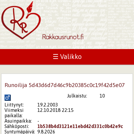
☰ Valikko
Runoilija 5d43d6d7d46c9b20385c0c19f42d5e07
Julkaistu:
10
Liittynyt:
19.2.2003
Viimeksi
12.10.2018 22:15
paikalla:
Asuinpaikka:
-
Sähköposti:
1b538b4d3121e11ebd42d331c0b42e9c
Syntymäpäivä:
9.8.2026