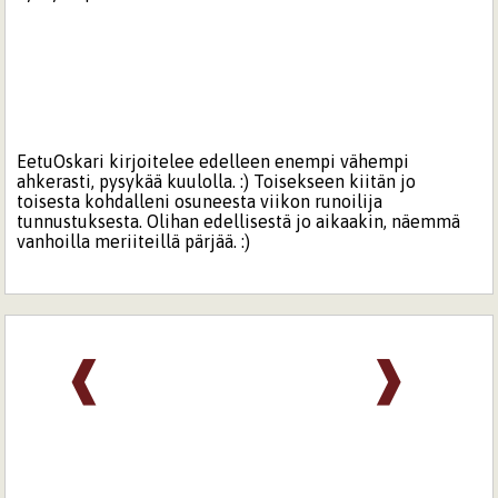
EetuOskari kirjoitelee edelleen enempi vähempi
ahkerasti, pysykää kuulolla. :) Toisekseen kiitän jo
toisesta kohdalleni osuneesta viikon runoilija
tunnustuksesta. Olihan edellisestä jo aikaakin, näemmä
vanhoilla meriiteillä pärjää. :)
❰
❱