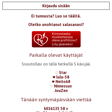
18.3.2008 0:00
Mandella
Kirjaudu sisään
Juu...tässä on melkoista tiedettä ja juuri noista tunteista
ja tuntemuksista. Mielenkiintoinen tutkielma ~etten
Ei tunnusta? Luo se täältä.
sanoisi. Taitavasti tehty.
Oletko unohtanut salasanasi?
Kirjaudu
tai
rekisteröidy
kommentoidaksesi
20.11.2007 0:00
Serena
Luin usein runosi:))) Pidin todella. Näen että rakastat
kirjoittamista.
Paikalla olevat käyttäjät
Luin myös useampia runojasi.
Sivustollasi on tällä hetkellä 5 kävijää.
Olet valtavasti kehittynyt kirjoittajana:)
Star
Kirjaudu
tai
rekisteröidy
kommentoidaksesi
lulu-58
Neito68
Nimessun
JouZen
Tänään syntymäpäiviään viettää
k036135 58 v