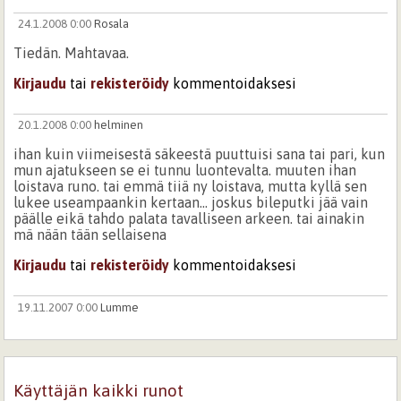
24.1.2008 0:00
Rosala
Tiedän. Mahtavaa.
Kirjaudu
tai
rekisteröidy
kommentoidaksesi
20.1.2008 0:00
helminen
ihan kuin viimeisestä säkeestä puuttuisi sana tai pari, kun
mun ajatukseen se ei tunnu luontevalta. muuten ihan
loistava runo. tai emmä tiiä ny loistava, mutta kyllä sen
lukee useampaankin kertaan... joskus bileputki jää vain
päälle eikä tahdo palata tavalliseen arkeen. tai ainakin
mä nään tään sellaisena
Kirjaudu
tai
rekisteröidy
kommentoidaksesi
19.11.2007 0:00
Lumme
Hellyttävää sosiaalitiedettä. Oivaltavaa, erilaista.
Lukunautinto :)
Kirjaudu
tai
rekisteröidy
kommentoidaksesi
Käyttäjän kaikki runot