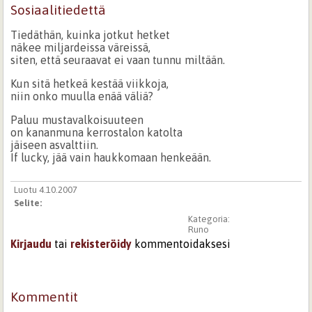
Sosiaalitiedettä
Tiedäthän, kuinka jotkut hetket
näkee miljardeissa väreissä,
siten, että seuraavat ei vaan tunnu miltään.
Kun sitä hetkeä kestää viikkoja,
niin onko muulla enää väliä?
Paluu mustavalkoisuuteen
on kananmuna kerrostalon katolta
jäiseen asvalttiin.
If lucky, jää vain haukkomaan henkeään.
Luotu 4.10.2007
Selite:
Kategoria:
Runo
Kirjaudu
tai
rekisteröidy
kommentoidaksesi
Kommentit