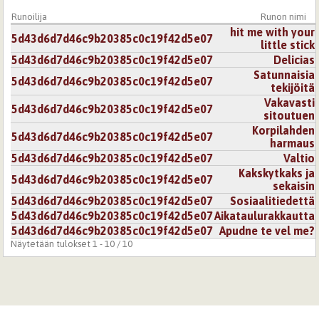
Runoilija
Runon nimi
5.10.2007 0:00
paukku
hit me with your
5d43d6d7d46c9b20385c0c19f42d5e07
hyvin mielenkiintoinen...niin todellinen :) tykkäsin ;)
little stick
5d43d6d7d46c9b20385c0c19f42d5e07
Delicias
Kirjaudu
tai
rekisteröidy
kommentoidaksesi
Satunnaisia
5d43d6d7d46c9b20385c0c19f42d5e07
tekijöitä
30.11.2007 0:00
kotihiiri
Vakavasti
5d43d6d7d46c9b20385c0c19f42d5e07
sitoutuen
Ai tuollaistako se on nykyään, mie ku luulin sitä hieman
Korpilahden
erilaiseksi, kun opiskelin aikoinaan sosiaalitiedettä,
5d43d6d7d46c9b20385c0c19f42d5e07
harmaus
mutta, luettuani tämän runo, niin ehkä se sittenkin ol
5d43d6d7d46c9b20385c0c19f42d5e07
Valtio
juuri tuota kuten kirjoitat, mustavalkoista ja pudotusta
Kakskytkaks ja
alemmas leviten pihaasvalttiin
5d43d6d7d46c9b20385c0c19f42d5e07
sekaisin
Kirjaudu
tai
rekisteröidy
kommentoidaksesi
5d43d6d7d46c9b20385c0c19f42d5e07
Sosiaalitiedettä
5d43d6d7d46c9b20385c0c19f42d5e07
Aikataulurakkautta
5d43d6d7d46c9b20385c0c19f42d5e07
Apudne te vel me?
4.10.2007 0:00
nuotti
Näytetään tulokset 1 - 10 / 10
tykkään ihan hirmusti, varsinkin toi eka pätkä on
loistavan hyvä! :)
Kirjaudu
tai
rekisteröidy
kommentoidaksesi