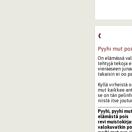
❰
Pyyhi mut poi
On elämässä vali
tehtyjä tekoja e
vieraaseen juna
takaisin ei oo p
Kyllä virheistä o
mut kaikkee ant
se on tän pelin
niistä itse jou
......................................
Pyyhi, pyyhi mu
elämästä pois
revi muistokirja
valokuvatkin po