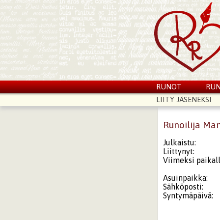
RUNOT
RUN
LIITY JÄSENEKSI
Runoilija Ma
Julkaistu:
Liittynyt:
Viimeksi paikall
Asuinpaikka:
Sähköposti:
Syntymäpäivä: