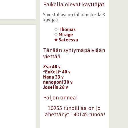
Paikalla olevat käyttäjät
Sivustollasi on tällä hetkellä 3
kävijää.
Thomas
Mirage
Sateessa
Tänään syntymäpäiviään
viettää
Zsa 48 v
^EnKeLi^ 40 v
Nana 33 v
nanoponi 30 v
Josefín 28 v
Paljon onnea!
10955 runoilijaa on jo
lähettänyt 140145 runoa!