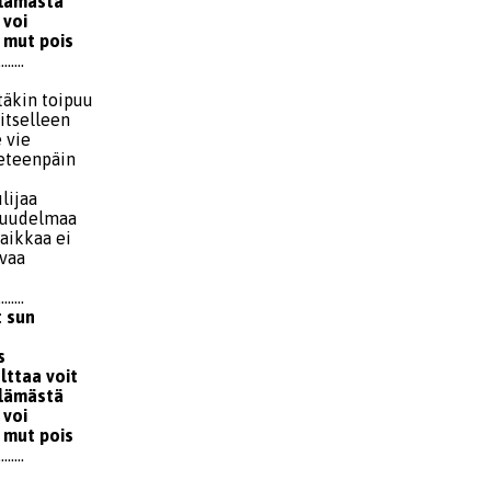
elämästä
 voi
t mut pois
........
täkin toipuu
itselleen
e vie
eteenpäin
lijaa
 suudelmaa
aikkaa ei
avaa
........
t sun
s
lttaa voit
elämästä
 voi
t mut pois
........