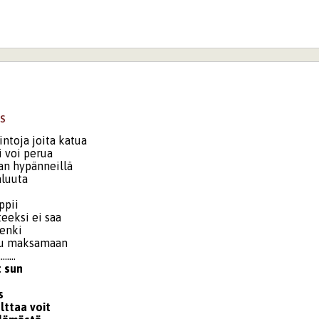
s
ntoja joita katua
i voi perua
an hypänneillä
aluuta
ppii
eeksi ei saa
henki
tuu maksamaan
........
t sun
s
lttaa voit