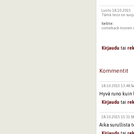
Luotu 18.10.2015
Tämä teos on suoja
Selite:
comeback monen m
Kirjaudu
tai
re
Kommentit
18.10.2015 13:48
S
Hyvä runo kuin 
Kirjaudu
tai
re
18.10.2015 15:31
S
Aika surullista 
Kirjaudu
tai
re