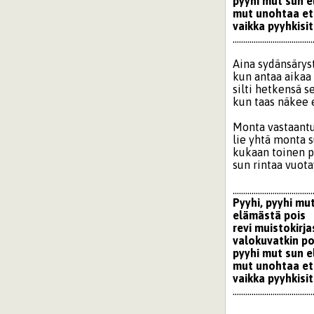
pyyhi mut sun 
mut unohtaa et
vaikka pyyhkisi
......................................
Aina sydänsärys
kun antaa aikaa 
silti hetkensä s
kun taas näkee 
Monta vastaantu
lie yhtä monta
kukaan toinen p
sun rintaa vuot
......................................
Pyyhi, pyyhi mu
elämästä pois
revi muistokirja
valokuvatkin po
pyyhi mut sun 
mut unohtaa et
vaikka pyyhkisi
......................................