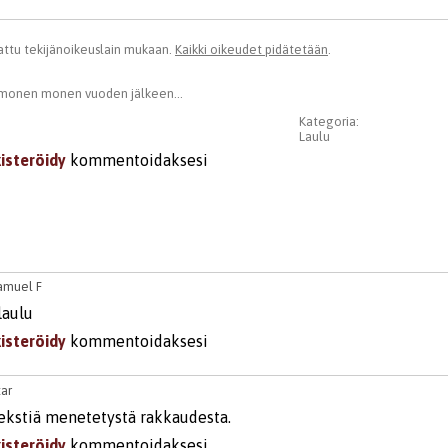
ttu tekijänoikeuslain mukaan.
Kaikki oikeudet pidätetään
.
onen monen vuoden jälkeen...
Kategoria:
Laulu
kisteröidy
kommentoidaksesi
amuel F
laulu
kisteröidy
kommentoidaksesi
tar
tekstiä menetetystä rakkaudesta.
kisteröidy
kommentoidaksesi