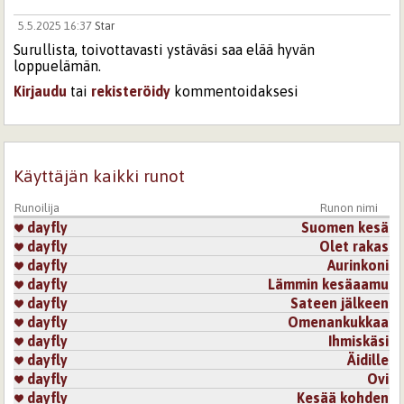
5.5.2025 16:37
Star
Surullista, toivottavasti ystäväsi saa elää hyvän
loppuelämän.
Kirjaudu
tai
rekisteröidy
kommentoidaksesi
Sivut
Käyttäjän kaikki runot
Runoilija
Runon nimi
dayfly
Suomen kesä
dayfly
Olet rakas
dayfly
Aurinkoni
dayfly
Lämmin kesäaamu
dayfly
Sateen jälkeen
dayfly
Omenankukkaa
dayfly
Ihmiskäsi
dayfly
Äidille
dayfly
Ovi
dayfly
Kesää kohden