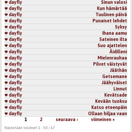
dayfly
Sinun valosi
dayfly
Kun hämärtää
dayfly
Tuulinen päivä
dayfly
Punaiset lehdet
dayfly
Syksy
dayfly
Ihana aamu
dayfly
Sateinen ilta
dayfly
Suo ajattelen
dayfly
Äidilleni
dayfly
Mielenrauhaa
dayfly
Pilvet väistyvät
dayfly
Jääthän
dayfly
Getsemane
dayfly
Jäähyväiset
dayfly
Linnut
dayfly
Kevätsade
dayfly
Kevään tuoksu
dayfly
Katso eteenpäin
dayfly
Ollaan hiljaa vaan
1
2
seuraava ›
viimeinen »
Sivut
Näytetään tulokset 1 - 50 / 67