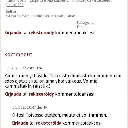
Tämä teos on suojattu tekijänoikeuslain mukaan.
Kaikki oikeudet
pidätetään
.
Selite:
Ystävä sai syöpädiaknoosin. Vakavasti sairas.
Kategoria:
Runo
Kirjaudu
tai
rekisteröidy
kommentoidaksesi
Kommentit
3.5.2025 14:54
IsoLate
Kaunis runo ystävälle. Tärkeistä ihmisistä luopuminen tai
edes ajatus siitä, on aina yhtä vaikeaa. Voimia
kummallekin teistä <3
Kirjaudu
tai
rekisteröidy
kommentoidaksesi
3.5.2025 18:47
dayfly
Kiitos! Toivossa eletään, muuta ei voi ihminen.
Kirjaudu
tai
rekisteröidy
kommentoidaksesi