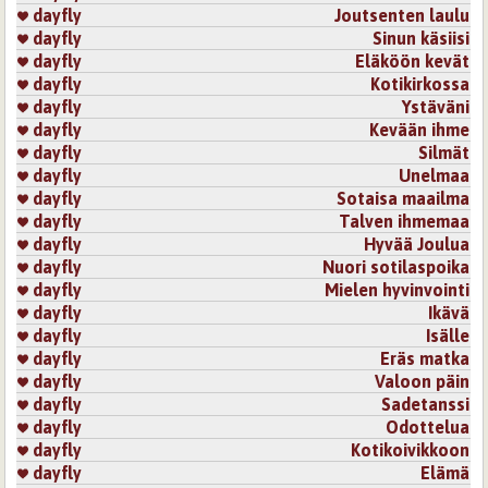
dayfly
Joutsenten laulu
dayfly
Sinun käsiisi
dayfly
Eläköön kevät
dayfly
Kotikirkossa
dayfly
Ystäväni
dayfly
Kevään ihme
dayfly
Silmät
dayfly
Unelmaa
dayfly
Sotaisa maailma
dayfly
Talven ihmemaa
dayfly
Hyvää Joulua
dayfly
Nuori sotilaspoika
dayfly
Mielen hyvinvointi
dayfly
Ikävä
dayfly
Isälle
dayfly
Eräs matka
dayfly
Valoon päin
dayfly
Sadetanssi
dayfly
Odottelua
dayfly
Kotikoivikkoon
dayfly
Elämä