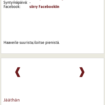
Syntymäpäivä:
-
Facebook:
siirry Facebookiin
Haaveile suurista,iloitse pienistä.
❰
❱
Jääthän