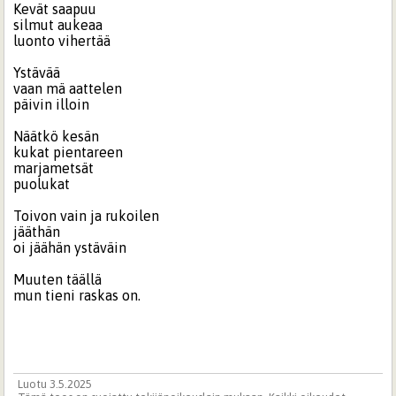
Kevät saapuu
silmut aukeaa
luonto vihertää
Ystävää
vaan mä aattelen
päivin illoin
Näätkö kesän
kukat pientareen
marjametsät
puolukat
Toivon vain ja rukoilen
jääthän
oi jäähän ystäväin
Muuten täällä
mun tieni raskas on.
Luotu 3.5.2025