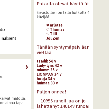
Paikalla olevat käyttäjät
Sivustollasi on tällä hetkellä 4
kävijää.
arlette
ntia
Thomas
Tilli
iinuksena
JouZen
Tänään syntymäpäiviään
viettää
tzadik 58 v
Lady-lynx 42 v
❱
miamm 35 v
LIONMAN 34 v
a.
hooja 34 v
huimaa 33 v
Paljon onnea!
arvat matolla..
10955 runoilijaa on jo
 on ainoa tapa
lähettänyt 140149 runoa!