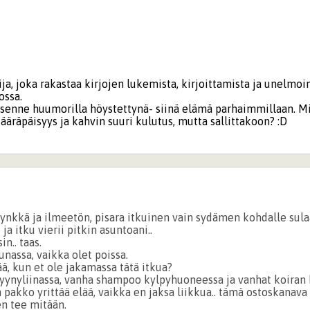
ja, joka rakastaa kirjojen lukemista, kirjoittamista ja unelmoi
ossa.
senne huumorilla höystettynä- siinä elämä parhaimmillaan. M
jääräpäisyys ja kahvin suuri kulutus, mutta sallittakoon? :D
 synkkä ja ilmeetön, pisara itkuinen vain sydämen kohdalle sula
a itku vierii pitkin asuntoani..
in.. taas.
nassa, vaikka olet poissa.
ä, kun et ole jakamassa tätä itkua?
tyynyliinassa, vanha shampoo kylpyhuoneessa ja vanhat koiran k
 pakko yrittää elää, vaikka en jaksa liikkua.. tämä ostoskanava
en tee mitään.