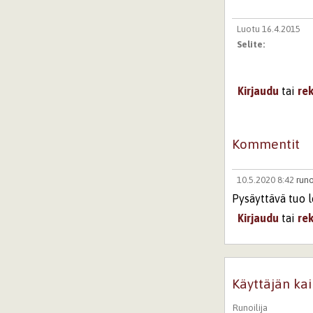
Luotu 16.4.2015
Selite:
Kirjaudu
tai
re
Kommentit
10.5.2020 8:42
run
Pysäyttävä tuo l
Kirjaudu
tai
re
Käyttäjän kai
Runoilija