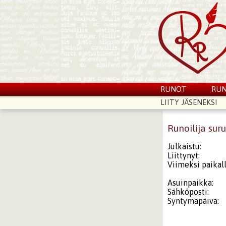
RUNOT
RUN
LIITY JÄSENEKSI
Runoilija sur
Julkaistu:
Liittynyt:
Viimeksi paikall
Asuinpaikka:
Sähköposti:
Syntymäpäivä: