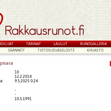
OILIJAT
TARINAT
LAULUT
RUNOGALLERIA
SÄÄNNÖT
TIETOSUOJASELOSTE
KIRJASTO
upisara
10
12.2.2014
a:
9.5.2025 0:24
-
-
10.5.1991