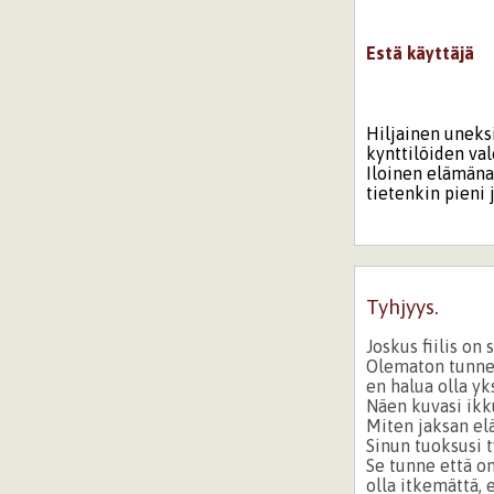
Estä käyttäjä
Hiljainen uneksi
kynttilöiden val
Iloinen elämäna
tietenkin pieni 
Tyhjyys.
Joskus fiilis on
Olematon tunne j
en halua olla yks
Näen kuvasi ikku
Miten jaksan elä
Sinun tuoksusi 
Se tunne että on
olla itkemättä, 