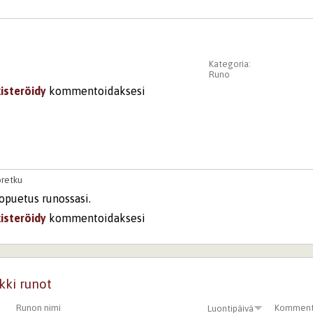
Kategoria:
Runo
kisteröidy
kommentoidaksesi
oretku
opuetus runossasi.
kisteröidy
kommentoidaksesi
kki runot
Runon nimi
Komment
Luontipäivä