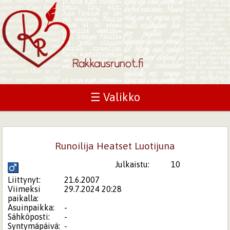
☰ Valikko
Runoilija Heatset Luotijuna
Julkaistu:
10
Liittynyt:
21.6.2007
Viimeksi
29.7.2024 20:28
paikalla:
Asuinpaikka:
-
Sähköposti:
-
Syntymäpäivä:
-