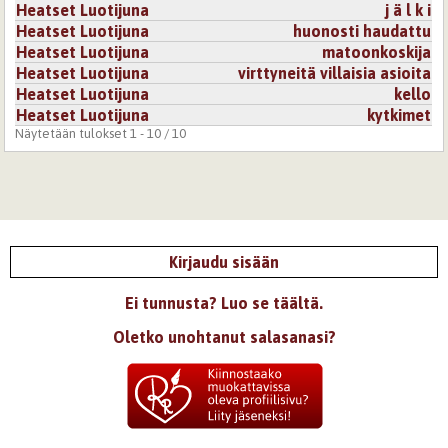
Heatset Luotijuna
j ä l k i
Heatset Luotijuna
huonosti haudattu
Heatset Luotijuna
matoonkoskija
Heatset Luotijuna
virttyneitä villaisia asioita
Heatset Luotijuna
kello
Heatset Luotijuna
kytkimet
Näytetään tulokset 1 - 10 / 10
Kirjaudu sisään
Ei tunnusta? Luo se täältä.
Oletko unohtanut salasanasi?