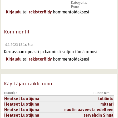
Kategoria:
Runo
Kirjaudu
tai
rekisteröidy
kommentoidaksesi
Kommentit
6.1.2023 15:16
Star
Kerrassaan upeasti ja kauniisti soljuu tämä runosi.
Kirjaudu
tai
rekisteröidy
kommentoidaksesi
Käyttäjän kaikki runot
Runoilija
Runon nimi
Heatset Luotijuna
tulilintu
Heatset Luotijuna
mittari
Heatset Luotijuna
nautin aaveesta edelleen
Heatset Luotijuna
tervehdin Sinua