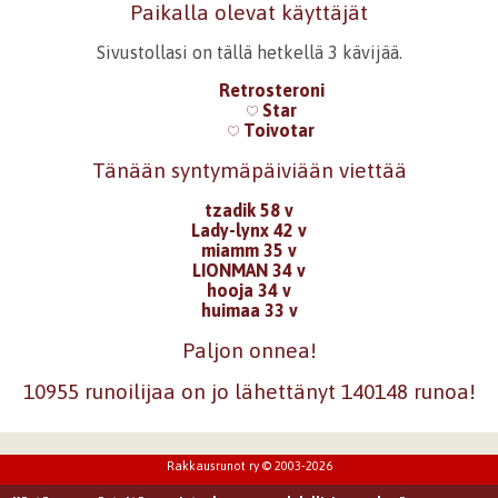
Paikalla olevat käyttäjät
Sivustollasi on tällä hetkellä 3 kävijää.
Retrosteroni
Star
Toivotar
Tänään syntymäpäiviään viettää
tzadik 58 v
Lady-lynx 42 v
miamm 35 v
LIONMAN 34 v
hooja 34 v
huimaa 33 v
Paljon onnea!
10955 runoilijaa on jo lähettänyt 140148 runoa!
Rakkausrunot ry © 2003-2026