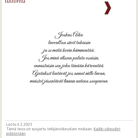
tulilintu
❱
Joskus Aika
luovuttaa siivet takaisin
ja se meitä kovin hämmentää.
Jos minä eiliseen palata osaisin,
ennustaisin sen joka tänään kärventää.
Ajatukset lentävät jos annat niille luvan,
muistot jäsentävät linnun uutena saapuvan.
Luotu 6.1.2023
Tämä teos on suojattu tekijänoikeuslain mukaan.
Kaikki oikeudet
pidätetään
.