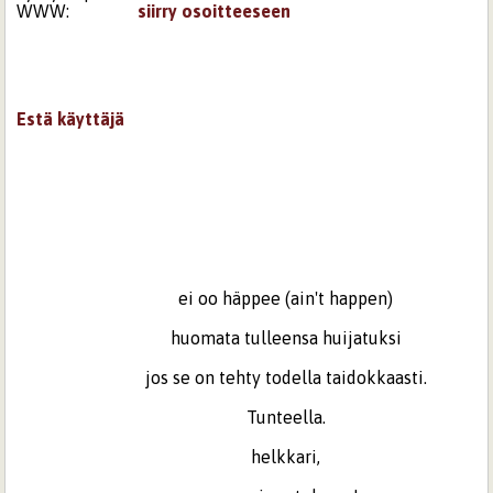
WWW:
siirry osoitteeseen
Estä käyttäjä
ei oo häppee (ain't happen)
huomata tulleensa huijatuksi
jos se on tehty todella taidokkaasti.
Tunteella.
helkkari,