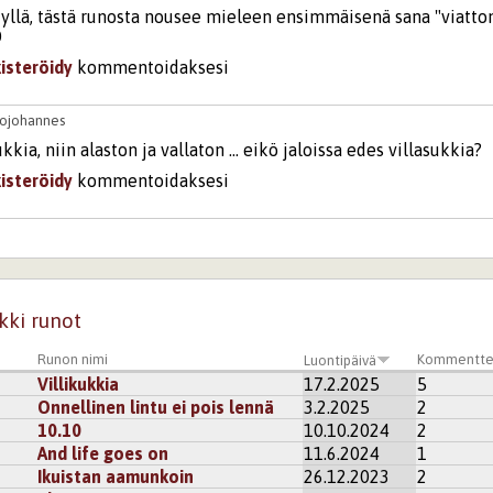
lä, tästä runosta nousee mieleen ensimmäisenä sana "viatto
D
kisteröidy
kommentoidaksesi
tojohannes
kkia, niin alaston ja vallaton ... eikö jaloissa edes villasukkia?
kisteröidy
kommentoidaksesi
va Utumaa
set tuli, viattomat.
kisteröidy
kommentoidaksesi
kki runot
astra
Runon nimi
Kommentte
Luontipäivä
 kanssa
Villikukkia
17.2.2025
5
Onnellinen lintu ei pois lennä
3.2.2025
2
kisteröidy
kommentoidaksesi
10.10
10.10.2024
2
And life goes on
11.6.2024
1
Ikuistan aamunkoin
26.12.2023
2