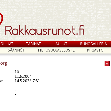
OILIJAT
TARINAT
LAULUT
RUNOGALLERIA
SÄÄNNÖT
TIETOSUOJASELOSTE
KIRJASTO
porg
10
11.6.2004
a:
14.5.2026 7:51
-
-
-