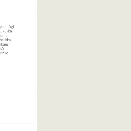
paa tägi:
llikukka
uuma
otiikka
kkaus
sä
rinko