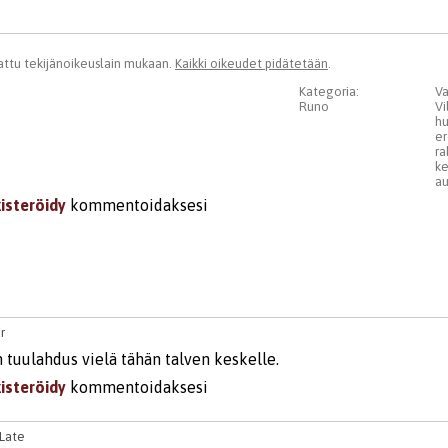
ttu tekijänoikeuslain mukaan.
Kaikki oikeudet pidätetään
.
Kategoria:
Va
Runo
Vi
h
er
ra
ke
au
kisteröidy
kommentoidaksesi
r
 tuulahdus vielä tähän talven keskelle.
kisteröidy
kommentoidaksesi
oLate