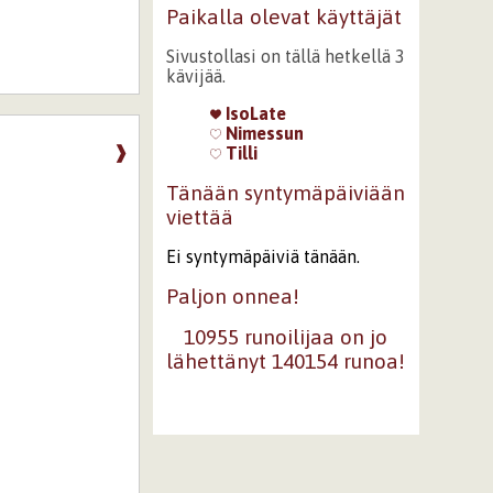
Paikalla olevat käyttäjät
Sivustollasi on tällä hetkellä 3
kävijää.
IsoLate
Nimessun
❱
Tilli
Tänään syntymäpäiviään
viettää
Ei syntymäpäiviä tänään.
Paljon onnea!
10955 runoilijaa on jo
lähettänyt 140154 runoa!