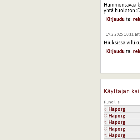
Hämmentävää kyl
yhtä huoleton :
Kirjaudu
tai
re
19.2.2025 10:11
ar
Hiuksissa villiku
Kirjaudu
tai
re
22.2.2025 14:58
Oi
Hyvät kesä fiilik
Kirjaudu
tai
re
Käyttäjän kai
6.11.2025 13:21
Ad
Runoilija
Somasti kukkea
Haporg
Haporg
Kirjaudu
tai
re
Haporg
Haporg
Haporg