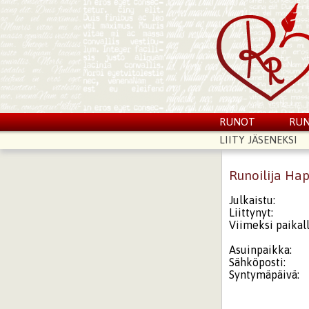
RUNOT
RUN
LIITY JÄSENEKSI
Runoilija Ha
Julkaistu:
Liittynyt:
Viimeksi paikall
Asuinpaikka:
Sähköposti:
Syntymäpäivä: