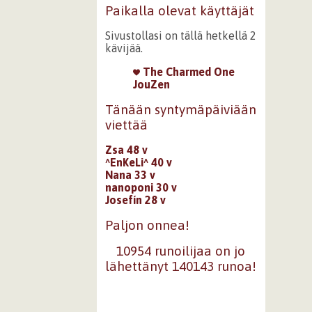
Paikalla olevat käyttäjät
Sivustollasi on tällä hetkellä 2
kävijää.
The Charmed One
JouZen
Tänään syntymäpäiviään
viettää
Zsa 48 v
^EnKeLi^ 40 v
Nana 33 v
nanoponi 30 v
Josefín 28 v
Paljon onnea!
10954 runoilijaa on jo
lähettänyt 140143 runoa!