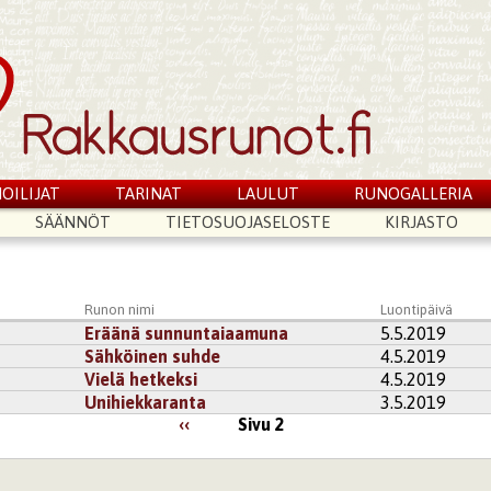
OILIJAT
TARINAT
LAULUT
RUNOGALLERIA
SÄÄNNÖT
TIETOSUOJASELOSTE
KIRJASTO
Runon nimi
Luontipäivä
Eräänä sunnuntaiaamuna
5.5.2019
Sähköinen suhde
4.5.2019
Vielä hetkeksi
4.5.2019
Unihiekkaranta
3.5.2019
‹‹
Sivu 2