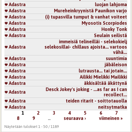
Adastra
luojan lahjoma
Adastra
Mureheinkryynistä Paunikon varjo
Adastra
(i) tupasvilla tumput & vanhat voiteet
Adastra
Myosotis Scorpiodes
Adastra
Honky Tonk
Adastra
Seulain seilistä
immeisiä telineilläi - selekokielj
Adastra
selekosillai- chillaus ajoista... vartoos
vähä...
Adastra
suuntimia
Adastra
jäbäleison
Adastra
lutrausta... tai jotain...
Adastra
Ailikki Mielikki Mailikki
Adastra
äkkisältää äkättynä
Desck Jokey's joking - ...as far as I can
Adastra
recollect...
Adastra
teiden ritarit - soittotauolla
Adastra
neitsytmatka
1
2
3
4
5
6
7
Sivut
8
9
…
seuraava ›
viimeinen »
Näytetään tulokset 1 - 50 / 1189