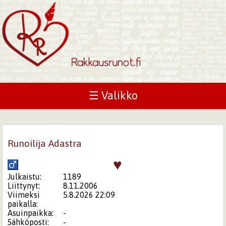
☰ Valikko
Runoilija Adastra
♥
Julkaistu:
1189
Liittynyt:
8.11.2006
Viimeksi
5.8.2026 22:09
paikalla:
Asuinpaikka:
-
Sähköposti:
-