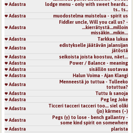
Adastra
lodge menu - only with sweet heards..
ts.. ts..
Adastra
muodostelma muistelua - spirit us
Fiddler uncle, Will you call us? -
Adastra
...kierrätystä...milloin
missäkin...mikin...
Adastra
Tarkkaa lukua
edistykselle jäätävän jalansijan
Adastra
jätöstä
Adastra
seikoista joista koostuu, näet...
Adastra
Power / Balance - meaning
Adastra
sisällön suotavaa
Adastra
Halun Voima - Ajan Klangi
Menneestä jo tuttua - Tulleeko
Adastra
totuttua?
Adastra
Tuttu & sanoja
Adastra
Peg leg Joke
Ticceri tacceri tacceri too... siel oliki
Adastra
(jo) kärmes (~)
Pegs (y) to lose - bench gallantry -
Adastra
some kind spirit on somewhere
Adastra
plarista