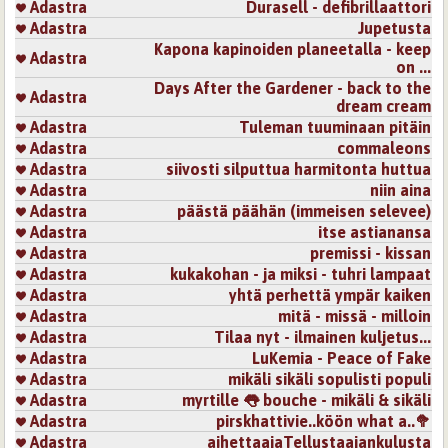
Adastra
Durasell - defibrillaattori
Adastra
Jupetusta
Kapona kapinoiden planeetalla - keep
Adastra
on ...
Days After the Gardener - back to the
Adastra
dream cream
Adastra
Tuleman tuuminaan pitäin
Adastra
commaleons
Adastra
siivosti silputtua harmitonta huttua
Adastra
niin aina
Adastra
päästä päähän (immeisen selevee)
Adastra
itse astianansa
Adastra
premissi - kissan
Adastra
kukakohan - ja miksi - tuhri lampaat
Adastra
yhtä perhettä ympär kaiken
Adastra
mitä - missä - milloin
Adastra
Tilaa nyt - ilmainen kuljetus...
Adastra
LuKemia - Peace of Fake
Adastra
mikäli sikäli sopulisti populi
Adastra
myrtille 👅 bouche - mikäli & sikäli
Adastra
pirskhattivie..köön what a..🥦
Adastra
aihettaajaTellustaajankulusta