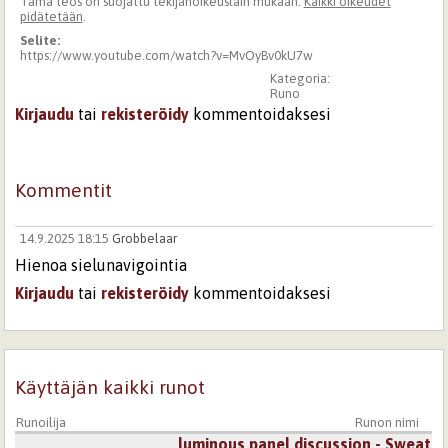
Tämä teos on suojattu tekijänoikeuslain mukaan.
Kaikki oikeudet
pidätetään
.
Selite:
https://www.youtube.com/watch?v=MvOyBv0kU7w
Kategoria:
Runo
Kirjaudu
tai
rekisteröidy
kommentoidaksesi
Kommentit
14.9.2025 18:15
Grobbelaar
Hienoa sielunavigointia
Kirjaudu
tai
rekisteröidy
kommentoidaksesi
Sivut
Käyttäjän kaikki runot
Runoilija
Runon nimi
luminous panel discussion - Sweat