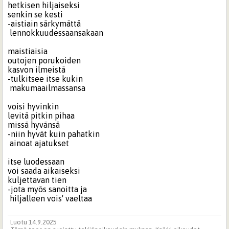
hetkisen hiljaiseksi
senkin se kesti
-aistiain särkymättä
lennokkuudessaansakaan
maistiaisia
outojen porukoiden
kasvon ilmeistä
-tulkitsee itse kukin
makumaailmassansa
voisi hyvinkin
levitä pitkin pihaa
missä hyvänsä
-niin hyvät kuin pahatkin
ainoat ajatukset
itse luodessaan
voi saada aikaiseksi
kuljettavan tien
-jota myös sanoitta ja
hiljalleen vois' vaeltaa
Luotu 14.9.2025