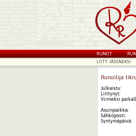
RUNOT
RUN
LIITY JÄSENEKSI
Runoilija tikr
Julkaistu:
Liittynyt:
Viimeksi paikall
Asuinpaikka:
Sähköposti:
Syntymäpäivä: