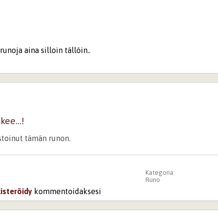
runoja aina silloin tällöin..
kee...!
istoinut tämän runon.
Kategoria:
Runo
kisteröidy
kommentoidaksesi