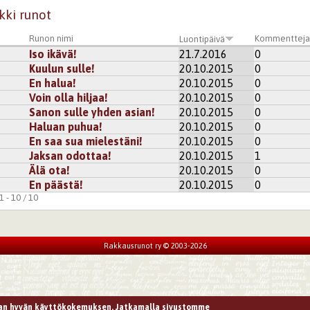
kki runot
Runon nimi
Kommenttej
Luontipäivä
Iso ikävä!
21.7.2016
0
Kuulun sulle!
20.10.2015
0
En halua!
20.10.2015
0
Voin olla hiljaa!
20.10.2015
0
Sanon sulle yhden asian!
20.10.2015
0
Haluan puhua!
20.10.2015
0
En saa sua mielestäni!
20.10.2015
0
Jaksan odottaa!
20.10.2015
1
Älä ota!
20.10.2015
0
En päästä!
20.10.2015
0
 - 10 / 10
Rakkausrunot ry © 2003-2026
n hyvän käyttökokemuksen. Jatkamalla sivustomme