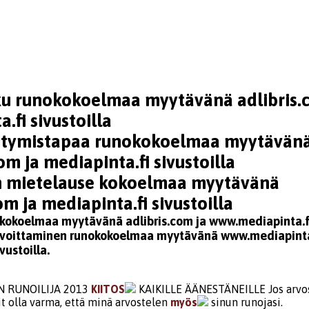
u runokokoelmaa myytävänä adlibris.
.fi sivustoilla
estymistapaa runokokoelmaa myytävän
om ja mediapinta.fi sivustoilla
n mietelause kokoelmaa myytävänä
om ja mediapinta.fi sivustoilla
kokoelmaa myytävänä adlibris.com ja www.mediapinta.fi 
voittaminen runokokoelmaa myytävänä www.mediapinta.
vustoilla.
 RUNOILIJA 2013
KIITOS
KAIKILLE ÄÄNESTÄNEILLE Jos arvo
it olla varma, että minä arvostelen
myös
sinun runojasi.