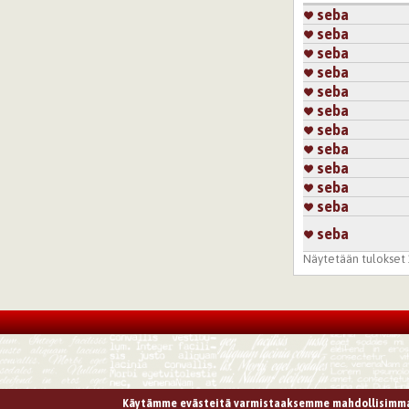
seba
seba
seba
seba
seba
seba
seba
seba
seba
seba
seba
seba
Näytetään tulokset 1
Käytämme evästeitä varmistaaksemme mahdollisimma