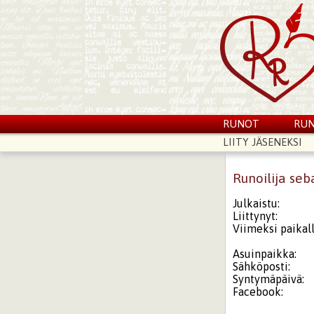
RUNOT
RUN
LIITY JÄSENEKSI
Runoilija seb
Julkaistu:
Liittynyt:
Viimeksi paikall
Asuinpaikka:
Sähköposti:
Syntymäpäivä:
Facebook: