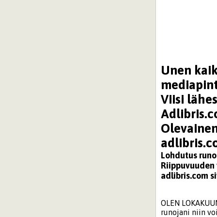
Unen kaik
mediapinta
Viisi läh
Adlibris.c
Olevaine
adlibris.c
Lohdutus runo
Riippuvuuden 
adlibris.com si
OLEN LOKAKUUN
runojani niin vo