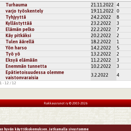
Turhauma
21.11.2022
4
varjo työskentely
19.11.2022
0
Tyhjyyttä
24.2.2022
8
Kyllästyttää
23.2.2022
3
Elämän pelko
22.2.2022
7
Käy pitkäksi
20.2.2022
2
Tulen äärellä
18.2.2022
1
Yön harso
14.2.2022
5
Työ yö
13.2.2022
2
Eksyä elämään
11.2.2022
3
Enemmän tunnetta
10.2.2022
3
Epätietoisuudessa olemme
3.2.2022
4
vaistonvaraisia
 - 12 / 12
Rakkausrunot ry © 2003-2026
n hyvän käyttökokemuksen. Jatkamalla sivustomme