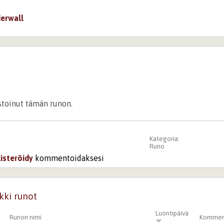
erwall
istoinut tämän runon.
Kategoria:
Runo
kisteröidy
kommentoidaksesi
kki runot
Luontipäivä
Runon nimi
Kommen