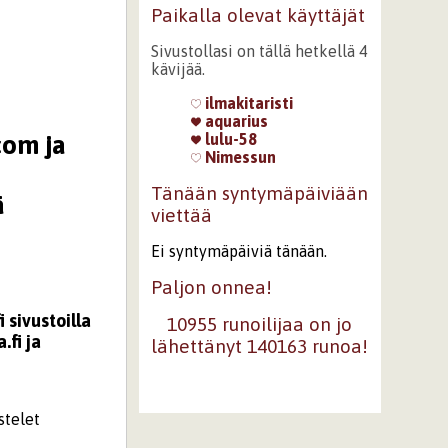
Paikalla olevat käyttäjät
Sivustollasi on tällä hetkellä 4
kävijää.
ilmakitaristi
aquarius
com ja
lulu-58
Nimessun
Tänään syntymäpäiviään
ä
viettää
Ei syntymäpäiviä tänään.
Paljon onnea!
sivustoilla
10955 runoilijaa on jo
fi ja
lähettänyt 140163 runoa!
stelet