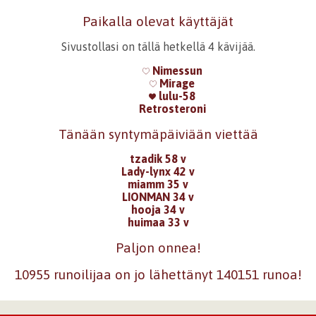
Paikalla olevat käyttäjät
Sivustollasi on tällä hetkellä 4 kävijää.
Nimessun
Mirage
lulu-58
Retrosteroni
Tänään syntymäpäiviään viettää
tzadik 58 v
Lady-lynx 42 v
miamm 35 v
LIONMAN 34 v
hooja 34 v
huimaa 33 v
Paljon onnea!
10955 runoilijaa on jo lähettänyt 140151 runoa!