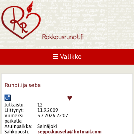
☰ Valikko
Runoilija seba
♥
Julkaistu:
12
Liittynyt:
11.9.2009
Viimeksi
5.7.2026 22:07
paikalla:
Asuinpaikka:
Seinäjoki
Sähköposti:
seppo.kuusela@hotmail.com