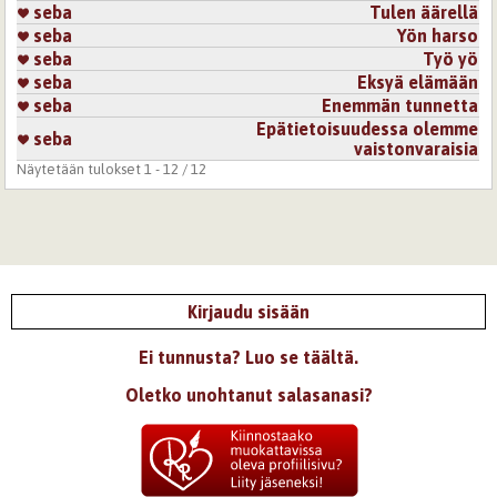
seba
Tulen äärellä
seba
Yön harso
seba
Työ yö
seba
Eksyä elämään
seba
Enemmän tunnetta
Epätietoisuudessa olemme
seba
vaistonvaraisia
Näytetään tulokset 1 - 12 / 12
Kirjaudu sisään
Ei tunnusta? Luo se täältä.
Oletko unohtanut salasanasi?