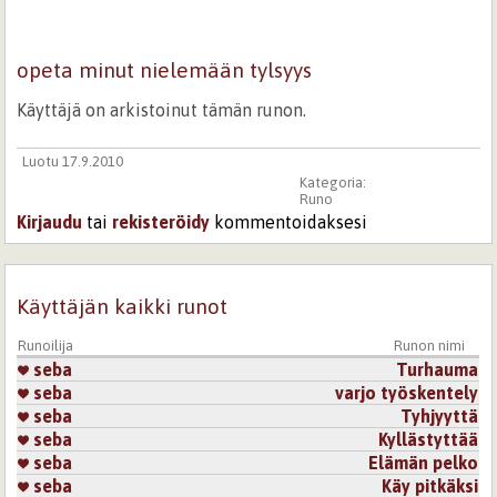
opeta minut nielemään tylsyys
Käyttäjä on arkistoinut tämän runon.
Luotu 17.9.2010
Kategoria:
Runo
Kirjaudu
tai
rekisteröidy
kommentoidaksesi
Käyttäjän kaikki runot
Runoilija
Runon nimi
seba
Turhauma
seba
varjo työskentely
seba
Tyhjyyttä
seba
Kyllästyttää
seba
Elämän pelko
seba
Käy pitkäksi