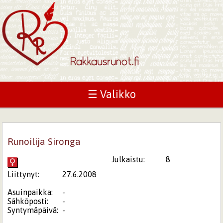
☰ Valikko
Runoilija Sironga
Julkaistu:
8
Liittynyt:
27.6.2008
Asuinpaikka:
-
Sähköposti:
-
Syntymäpäivä:
-