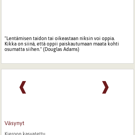
"Lentämisen taidon tai oikeastaan niksin voi oppia.
Kikka on siinä, että oppii paiskautumaan maata kohti
osumatta siihen." (Douglas Adams)
❰
❱
Väsynyt
Kieroon kasvatettu,