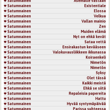
Satumnainen
Asemalle vastaan
Satumnainen
Existentiale
Satumnainen
Elossa
Satumnainen
Velkua
Satumnainen
Vallan mainio
Satumnainen
Zen
Satumnainen
Muiden elämä
Satumnainen
Nyt on ehkä kevät
Satumnainen
Sataa vettä
Satumnainen
Ensirakastun kevääseen
Satumnainen
Valokuvausliikkeen ikkunassa
Satumnainen
Koiraenkeli
Satumnainen
Nimetön
Satumnainen
Nimetön
Satumnainen
Syksy
Satumnainen
Olet tässä
Satumnainen
Kaikki meistä
Satumnainen
Ehkä se siitä
Satumnainen
Repaleisia papereita
Satumnainen
Hattu
Satumnainen
Hyvää syntymäpäivää
Satumnainen
Parissa suhteessa