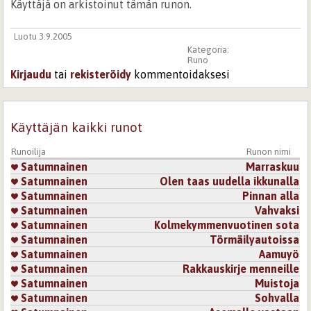
Käyttäjä on arkistoinut tämän runon.
Luotu 3.9.2005
Kategoria:
Runo
Kirjaudu
tai
rekisteröidy
kommentoidaksesi
Käyttäjän kaikki runot
Runoilija
Runon nimi
Satumnainen
Marraskuu
Satumnainen
Olen taas uudella ikkunalla
Satumnainen
Pinnan alla
Satumnainen
Vahvaksi
Satumnainen
Kolmekymmenvuotinen sota
Satumnainen
Törmäilyautoissa
Satumnainen
Aamuyö
Satumnainen
Rakkauskirje menneille
Satumnainen
Muistoja
Satumnainen
Sohvalla