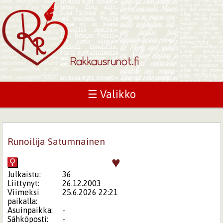
☰ Valikko
Runoilija Satumnainen
♥
Julkaistu:
36
Liittynyt:
26.12.2003
Viimeksi
25.6.2026 22:21
paikalla:
Asuinpaikka:
-
Sähköposti:
-