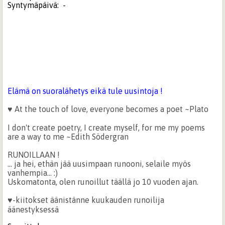
Syntymäpäivä:
-
Elämä on suoralähetys eikä tule uusintoja !
♥ At the touch of love, everyone becomes a poet ~Plato
I don't create poetry, I create myself, for me my poems
are a way to me ~Edith Södergran
RUNOILLAAN !
... ja hei, ethän jää uusimpaan runooni, selaile myös
vanhempia... :)
Uskomatonta, olen runoillut täällä jo 10 vuoden ajan.
♥-kiitokset äänistänne kuukauden runoilija
äänestyksessä