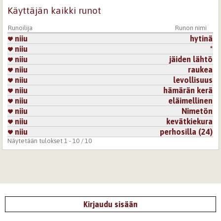
Käyttäjän kaikki runot
Runoilija
Runon nimi
niiu
hytinä
niiu
*
niiu
jäiden lähtö
niiu
raukea
niiu
levollisuus
niiu
hämärän kerä
niiu
eläimellinen
niiu
Nimetön
niiu
kevätkiekura
niiu
perhosilla (24)
Näytetään tulokset 1 - 10 / 10
Kirjaudu sisään