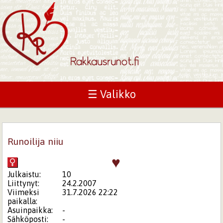
☰ Valikko
Runoilija niiu
♥
Julkaistu:
10
Liittynyt:
24.2.2007
Viimeksi
31.7.2026 22:22
paikalla:
Asuinpaikka:
-
Sähköposti:
-