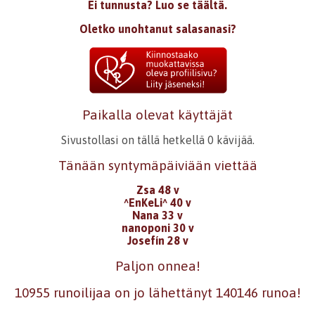
Ei tunnusta? Luo se täältä.
Oletko unohtanut salasanasi?
Paikalla olevat käyttäjät
Sivustollasi on tällä hetkellä 0 kävijää.
Tänään syntymäpäiviään viettää
Zsa 48 v
^EnKeLi^ 40 v
Nana 33 v
nanoponi 30 v
Josefín 28 v
Paljon onnea!
10955 runoilijaa on jo lähettänyt 140146 runoa!