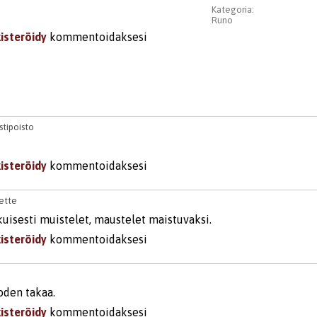
Kategoria:
Runo
kisteröidy
kommentoidaksesi
stipoisto
kisteröidy
kommentoidaksesi
lette
uisesti muistelet, maustelet maistuvaksi.
kisteröidy
kommentoidaksesi
oden takaa.
kisteröidy
kommentoidaksesi