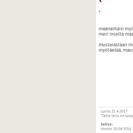
*
maanantain myö
meri mieltä ma
mustarastaan m
myötäelää, mau
Luotu 21.4.2017
Tämä teos on suoja
Selite:
muisto 20.04.2016