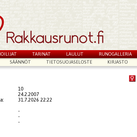
OILIJAT
TARINAT
LAULUT
RUNOGALLERIA
SÄÄNNÖT
TIETOSUOJASELOSTE
KIRJASTO
10
24.2.2007
a:
31.7.2026 22:22
-
-
-