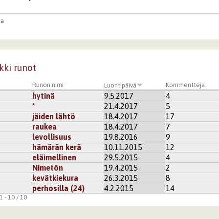
ta
unosi mietteisiin johtaa
starastas äärelä sen
 kohtalon yhteyden
kki runot
kisteröidy
kommentoidaksesi
Runon nimi
Kommentteja
Luontipäivä
hytinä
9.5.2017
4
ipatihippan
*
21.4.2017
5
laa -
jäiden lähtö
18.4.2017
17
raukea
18.4.2017
7
kisteröidy
kommentoidaksesi
levollisuus
19.8.2016
9
hämärän kerä
10.11.2015
12
eläimellinen
29.5.2015
4
Nimetön
19.4.2015
2
kevätkiekura
26.3.2015
8
perhosilla (24)
4.2.2015
14
 - 10 / 10