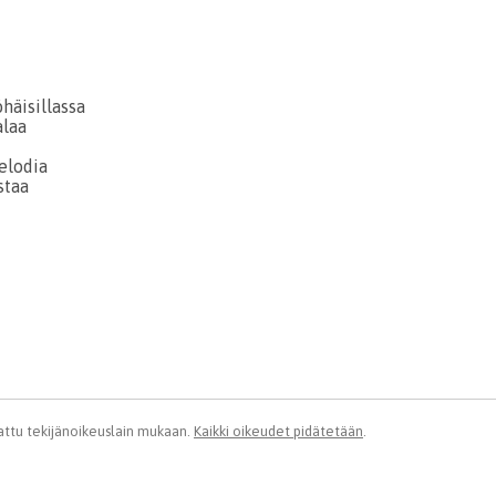
häisillassa
alaa
elodia
staa
ttu tekijänoikeuslain mukaan.
Kaikki oikeudet pidätetään
.