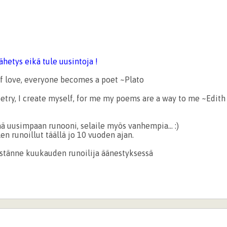
hetys eikä tule uusintoja !
of love, everyone becomes a poet ~Plato
poetry, I create myself, for me my poems are a way to me ~Edit
 jää uusimpaan runooni, selaile myös vanhempia... :)
n runoillut täällä jo 10 vuoden ajan.
istänne kuukauden runoilija äänestyksessä