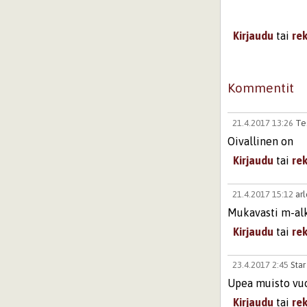
Kirjaudu
tai
re
Kommentit
21.4.2017 13:26
Te
Oivallinen on
Kirjaudu
tai
re
21.4.2017 15:12
ar
Mukavasti m-alk
Kirjaudu
tai
re
23.4.2017 2:45
Star
Upea muisto vu
Kirjaudu
tai
re