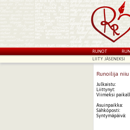
RUNOT
RUN
LIITY JÄSENEKSI
Runoilija niiu
Julkaistu:
Liittynyt:
Viimeksi paikall
Asuinpaikka:
Sähköposti:
Syntymäpäivä: