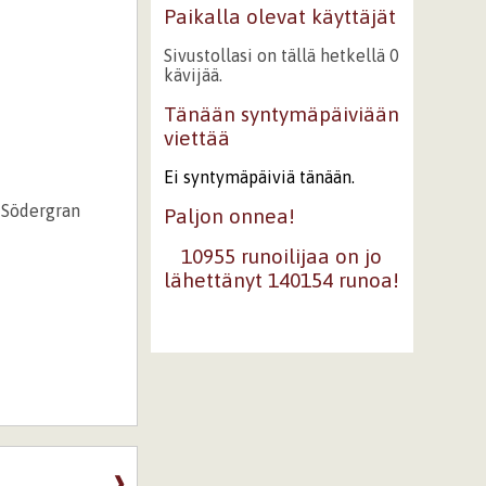
Paikalla olevat käyttäjät
Sivustollasi on tällä hetkellä 0
kävijää.
Tänään syntymäpäiviään
viettää
Ei syntymäpäiviä tänään.
h Södergran
Paljon onnea!
10955 runoilijaa on jo
lähettänyt 140154 runoa!
❱