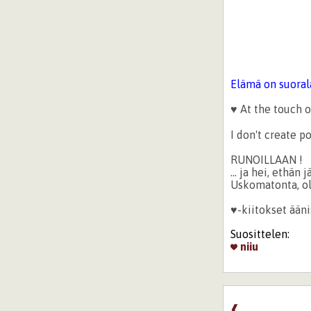
Elämä on suoralä
♥ At the touch 
I don't create 
RUNOILLAAN !
... ja hei, ethän
Uskomatonta, ole
♥-kiitokset ään
Suosittelen:
niiu
❰