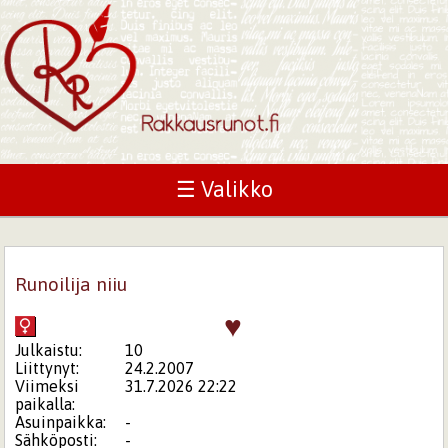
☰ Valikko
Runoilija niiu
♥
Julkaistu:
10
Liittynyt:
24.2.2007
Viimeksi
31.7.2026 22:22
paikalla:
Asuinpaikka:
-
Sähköposti:
-