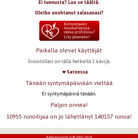
Ei tunnusta? Luo se täältä.
Oletko unohtanut salasanasi?
Paikalla olevat käyttäjät
Sivustollasi on tällä hetkellä 1 kävijä.
Sateessa
Tänään syntymäpäiviään viettää
Ei syntymäpäiviä tänään.
Paljon onnea!
10955 runoilijaa on jo lähettänyt 140157 runoa!
Rakkausrunot ry © 2003-2026