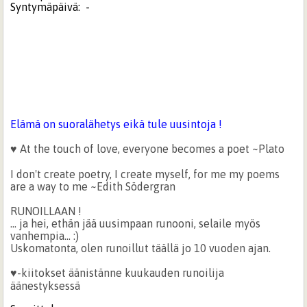
Syntymäpäivä:
-
Elämä on suoralähetys eikä tule uusintoja !
♥ At the touch of love, everyone becomes a poet ~Plato
I don't create poetry, I create myself, for me my poems
are a way to me ~Edith Södergran
RUNOILLAAN !
... ja hei, ethän jää uusimpaan runooni, selaile myös
vanhempia... :)
Uskomatonta, olen runoillut täällä jo 10 vuoden ajan.
♥-kiitokset äänistänne kuukauden runoilija
äänestyksessä