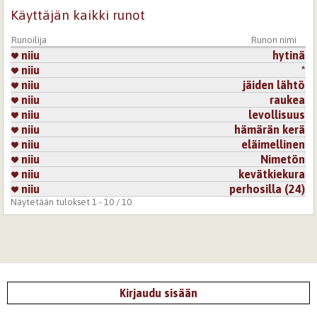
Käyttäjän kaikki runot
Runoilija
Runon nimi
niiu
hytinä
niiu
*
niiu
jäiden lähtö
niiu
raukea
niiu
levollisuus
niiu
hämärän kerä
niiu
eläimellinen
niiu
Nimetön
niiu
kevätkiekura
niiu
perhosilla (24)
Näytetään tulokset 1 - 10 / 10
Kirjaudu sisään