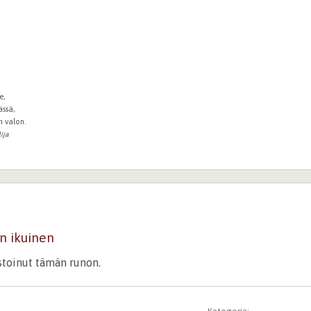
e,
ässä,
n valon.
ija
n ikuinen
istoinut tämän runon.