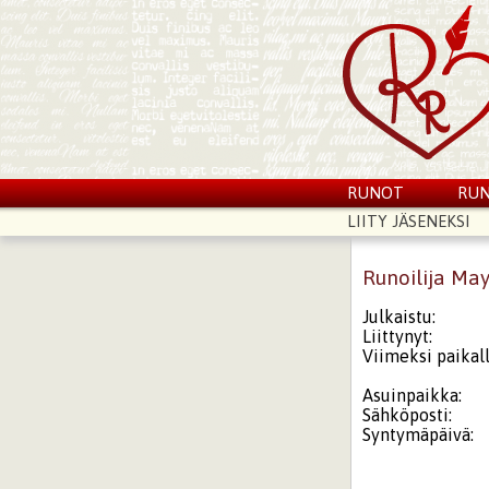
RUNOT
RUN
LIITY JÄSENEKSI
Runoilija Ma
Julkaistu:
Liittynyt:
Viimeksi paikall
Asuinpaikka:
Sähköposti:
Syntymäpäivä: