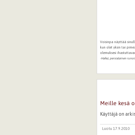
Voisinpa näyttää sinull
kun olet yksin tai pime
olemuksesi ihastuttava
-Hafez, persialainen runoil
Meille kesä o
Käyttäjä on ark
Luotu 17.9.2010