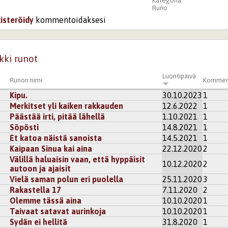
Kategoria:
Runo
kisteröidy
kommentoidaksesi
kki runot
Luontipäivä
Runon nimi
Kommen
Kipu.
30.10.2023
1
Merkitset yli kaiken rakkauden
12.6.2022
1
Päästää irti, pitää lähellä
1.10.2021
1
Söpösti
14.8.2021
1
Et katoa näistä sanoista
14.5.2021
1
Kaipaan Sinua kai aina
22.12.2020
2
Välillä haluaisin vaan, että hyppäisit
10.12.2020
2
autoon ja ajaisit
Vielä saman polun eri puolella
25.11.2020
3
Rakastella 17
7.11.2020
2
Olemme tässä aina
10.10.2020
1
Taivaat satavat aurinkoja
10.10.2020
1
Sydän ei hellitä
31.8.2020
1