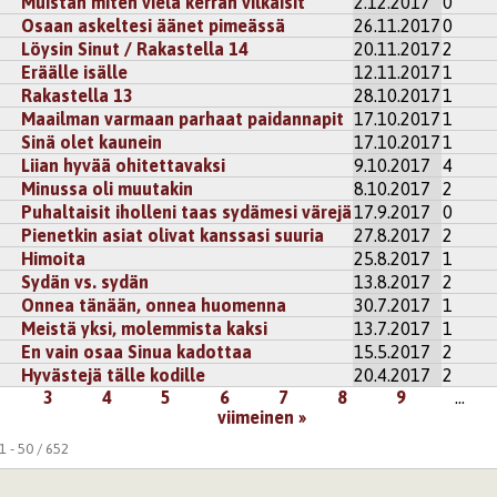
Muistan miten vielä kerran vilkaisit
2.12.2017
0
Osaan askeltesi äänet pimeässä
26.11.2017
0
Löysin Sinut / Rakastella 14
20.11.2017
2
Eräälle isälle
12.11.2017
1
Rakastella 13
28.10.2017
1
Maailman varmaan parhaat paidannapit
17.10.2017
1
Sinä olet kaunein
17.10.2017
1
Liian hyvää ohitettavaksi
9.10.2017
4
Minussa oli muutakin
8.10.2017
2
Puhaltaisit iholleni taas sydämesi värejä
17.9.2017
0
Pienetkin asiat olivat kanssasi suuria
27.8.2017
2
Himoita
25.8.2017
1
Sydän vs. sydän
13.8.2017
2
Onnea tänään, onnea huomenna
30.7.2017
1
Meistä yksi, molemmista kaksi
13.7.2017
1
En vain osaa Sinua kadottaa
15.5.2017
2
Hyvästejä tälle kodille
20.4.2017
2
3
4
5
6
7
8
9
…
viimeinen »
 - 50 / 652