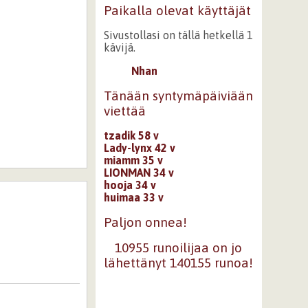
Paikalla olevat käyttäjät
Sivustollasi on tällä hetkellä 1
kävijä.
Nhan
Tänään syntymäpäiviään
viettää
tzadik 58 v
Lady-lynx 42 v
miamm 35 v
LIONMAN 34 v
hooja 34 v
huimaa 33 v
Paljon onnea!
10955 runoilijaa on jo
lähettänyt 140155 runoa!