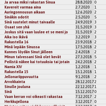
Ja arvaa miksi rakastan Sinua
28.8.2020
0
Kavereit varmaa aina
2.7.2020
1
Auringonnousun aikaan
12.6.2020
2
Sinäkin odotit
2.5.2020
5
Sinä suutelet minut taivaalle
24.9.2019
3
Osaat sen yhä
31.5.2019
3
Joskus sitä vaan luulee et se meni jo
31.5.2019
2
Aika iso ikävä
3.2.2019
3
Rakastella 16
23.9.2018
2
Minä lepään Sinussa
17.5.2018
2
Kunnes löydän Sinut jälleen
2.4.2018
2
Minun talvessani Sinä olet kevät
27.3.2018
5
Peilistä näkee kai totuuksia tai jotain
24.2.2018
2
Namia XIV
1.2.2018
1
Rakastella 15
15.1.2018
1
Jellonariippuvuutta
9.1.2018
2
Arvokkainta
28.12.2017
2
Sinulle jouluna
22.12.2017
1
Sinä
15.12.2017
0
Vaan kerran voi oikeasti rakastaa
7.12.2017
2
Herkkujellona
3.12.2017
0