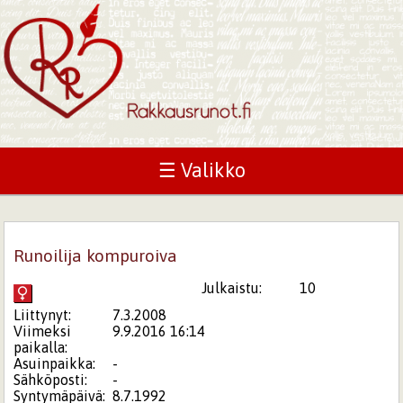
☰ Valikko
Runoilija kompuroiva
Julkaistu:
10
Liittynyt:
7.3.2008
Viimeksi
9.9.2016 16:14
paikalla:
Asuinpaikka:
-
Sähköposti:
-
Syntymäpäivä:
8.7.1992