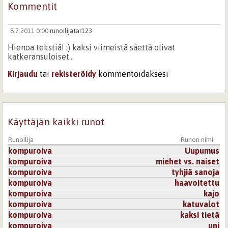
Kommentit
8.7.2011 0:00
runoilijatar123
Hienoa tekstiä! :) kaksi viimeistä säettä olivat
katkeransuloiset...
Kirjaudu
tai
rekisteröidy
kommentoidaksesi
Käyttäjän kaikki runot
Runoilija
Runon nimi
kompuroiva
Uupumus
kompuroiva
miehet vs. naiset
kompuroiva
tyhjiä sanoja
kompuroiva
haavoitettu
kompuroiva
kajo
kompuroiva
katuvalot
kompuroiva
kaksi tietä
kompuroiva
uni