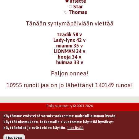
arlette
Star
Thomas
Tänään syntymäpäiviään viettää
tzadik 58 v
Lady-lynx 42 v
miamm 35 v
LIONMAN 34 v
hooja 34 v
huimaa 33 v
Paljon onnea!
10955 runoilijaa on jo lähettänyt 140149 runoa!
Rakkausrunot ry © 2003-2026
Käytämme evästeitä varmistaaksemme mahdollisimman hyvän
käyttökokemuksen. Jatkamalla sivustomme käyttöä hyväksyt
Lue lisää
käyttöehdot ja evästeiden käytön.
Hyväksy