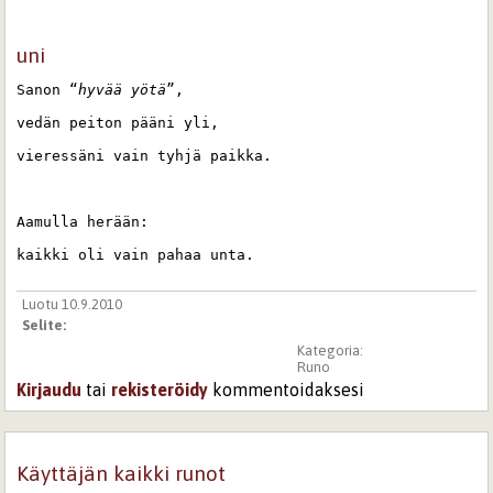
uni
Sanon “
hyvää yötä
”,
vedän peiton pääni yli,
vieressäni vain tyhjä paikka.
Aamulla herään:
kaikki oli vain pahaa unta.
Luotu 10.9.2010
Selite:
Kategoria:
Runo
Kirjaudu
tai
rekisteröidy
kommentoidaksesi
Käyttäjän kaikki runot