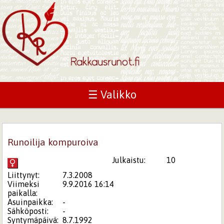
☰ Valikko
Runoilija kompuroiva
Julkaistu:
10
Liittynyt:
7.3.2008
Viimeksi
9.9.2016 16:14
paikalla:
Asuinpaikka:
-
Sähköposti:
-
Syntymäpäivä:
8.7.1992