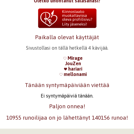
Oletko unohtanut salasanasi?
Paikalla olevat käyttäjät
Sivustollasi on tällä hetkellä 4 kävijää.
Mirage
JouZen
hariari
mellonami
Tänään syntymäpäiviään viettää
Ei syntymäpäiviä tänään.
Paljon onnea!
10955 runoilijaa on jo lähettänyt 140156 runoa!