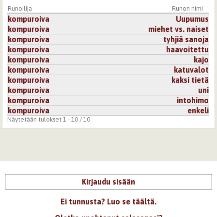
Runoilija
Runon nimi
kompuroiva
Uupumus
kompuroiva
miehet vs. naiset
kompuroiva
tyhjiä sanoja
kompuroiva
haavoitettu
kompuroiva
kajo
kompuroiva
katuvalot
kompuroiva
kaksi tietä
kompuroiva
uni
kompuroiva
intohimo
kompuroiva
enkeli
Näytetään tulokset 1 - 10 / 10
Kirjaudu sisään
Ei tunnusta? Luo se täältä.